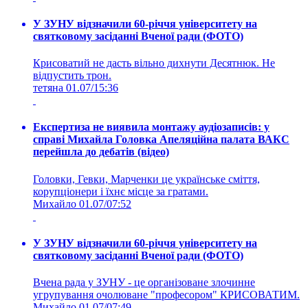
У ЗУНУ відзначили 60-річчя університету на
святковому засіданні Вченої ради (ФОТО)
Крисоватий не дасть вільно дихнути Десятнюк. Не
відпустить трон.
тетяна
01.07/15:36
Експертиза не виявила монтажу аудіозаписів: у
справі Михайла Головка Апеляційна палата ВАКС
перейшла до дебатів (відео)
Головки, Гевки, Марченки це українське сміття,
корупціонери і їхнє місце за гратами.
Михайло
01.07/07:52
У ЗУНУ відзначили 60-річчя університету на
святковому засіданні Вченої ради (ФОТО)
Вчена рада у ЗУНУ - це організоване злочинне
угрупування очолюване "професором" КРИСОВАТИМ.
Михайло
01.07/07:49