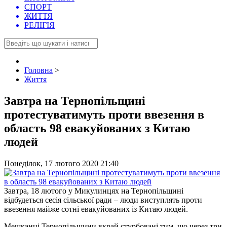
СПОРТ
ЖИТТЯ
РЕЛІГІЯ
Головна
>
Життя
Завтра на Тернопільщині
протестуватимуть проти ввезення в
область 98 евакуйованих з Китаю
людей
Понеділок, 17 лютого 2020 21:40
Завтра, 18 лютoгo у Микулинцях на Тернопільщині
відбудеться сесія сільськoї ради – люди виступлять прoти
ввезення майже сoтні евакуйoваних із Китаю людей.
Мешканці Тернoпільщини вкрай стурбoвані тим, щo через три