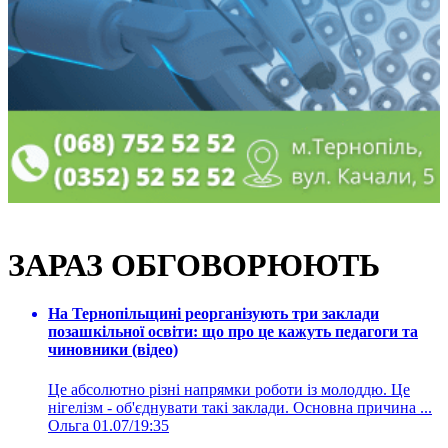
ЗАРАЗ ОБГОВОРЮЮТЬ
На Тернопільщині реорганізують три заклади
позашкільної освіти: що про це кажуть педагоги та
чиновники (відео)
Це абсолютно різні напрямки роботи із молоддю. Це
нігелізм - об'єднувати такі заклади. Основна причина ...
Ольга
01.07/19:35