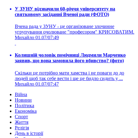
У ЗУНУ відзначили 60-річчя університету на
святковому засіданні Вченої ради (ФОТО)
Вчена рада у ЗУНУ - це організоване злочинне
угрупування очолюване "професором" КРИСОВАТИМ.
Михайло
01.07/07:49
Колишній чоловік помічниці Людмили Марченко
заявив, що вона замовила його вбивство? (фото)
Скільки це потрібно мати хамства і не поваги до до
людей щоб так себе вести і ще це бидло сидить у ...
Михайло
01.07/07:47
Війна
Новини
Політика
Економіка
Спорт
Життя
Релігія
День в історії