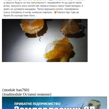
{module ban760}
{loadmodule Останні новини}