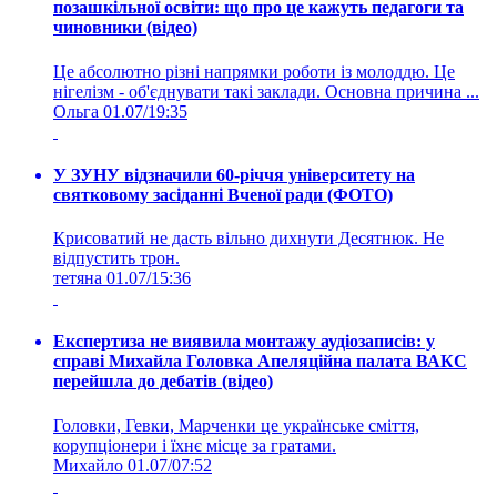
позашкільної освіти: що про це кажуть педагоги та
чиновники (відео)
Це абсолютно різні напрямки роботи із молоддю. Це
нігелізм - об'єднувати такі заклади. Основна причина ...
Ольга
01.07/19:35
У ЗУНУ відзначили 60-річчя університету на
святковому засіданні Вченої ради (ФОТО)
Крисоватий не дасть вільно дихнути Десятнюк. Не
відпустить трон.
тетяна
01.07/15:36
Експертиза не виявила монтажу аудіозаписів: у
справі Михайла Головка Апеляційна палата ВАКС
перейшла до дебатів (відео)
Головки, Гевки, Марченки це українське сміття,
корупціонери і їхнє місце за гратами.
Михайло
01.07/07:52