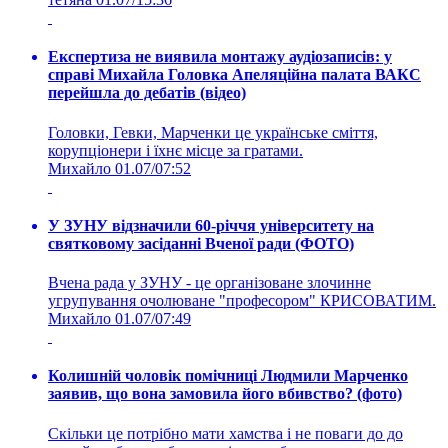
Експертиза не виявила монтажу аудіозаписів: у
справі Михайла Головка Апеляційна палата ВАКС
перейшла до дебатів (відео)
Головки, Гевки, Марченки це українське сміття,
корупціонери і їхнє місце за гратами.
Михайло
01.07/07:52
У ЗУНУ відзначили 60-річчя університету на
святковому засіданні Вченої ради (ФОТО)
Вчена рада у ЗУНУ - це організоване злочинне
угрупування очолюване "професором" КРИСОВАТИМ.
Михайло
01.07/07:49
Колишній чоловік помічниці Людмили Марченко
заявив, що вона замовила його вбивство? (фото)
Скільки це потрібно мати хамства і не поваги до до