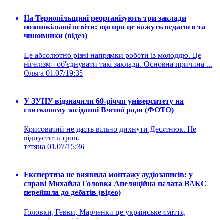
На Тернопільщині реорганізують три заклади
позашкільної освіти: що про це кажуть педагоги та
чиновники (відео)
Це абсолютно різні напрямки роботи із молоддю. Це
нігелізм - об'єднувати такі заклади. Основна причина ...
Ольга
01.07/19:35
У ЗУНУ відзначили 60-річчя університету на
святковому засіданні Вченої ради (ФОТО)
Крисоватий не дасть вільно дихнути Десятнюк. Не
відпустить трон.
тетяна
01.07/15:36
Експертиза не виявила монтажу аудіозаписів: у
справі Михайла Головка Апеляційна палата ВАКС
перейшла до дебатів (відео)
Головки, Гевки, Марченки це українське сміття,