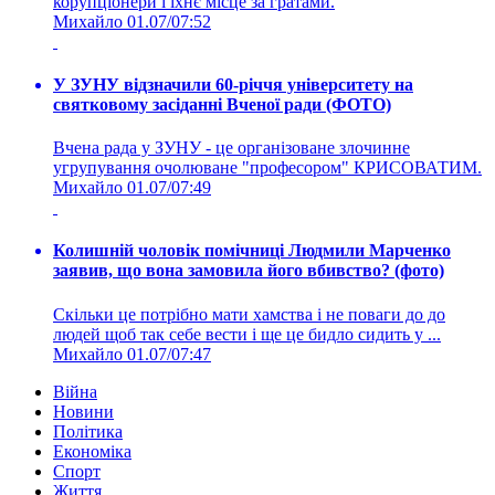
корупціонери і їхнє місце за гратами.
Михайло
01.07/07:52
У ЗУНУ відзначили 60-річчя університету на
святковому засіданні Вченої ради (ФОТО)
Вчена рада у ЗУНУ - це організоване злочинне
угрупування очолюване "професором" КРИСОВАТИМ.
Михайло
01.07/07:49
Колишній чоловік помічниці Людмили Марченко
заявив, що вона замовила його вбивство? (фото)
Скільки це потрібно мати хамства і не поваги до до
людей щоб так себе вести і ще це бидло сидить у ...
Михайло
01.07/07:47
Війна
Новини
Політика
Економіка
Спорт
Життя