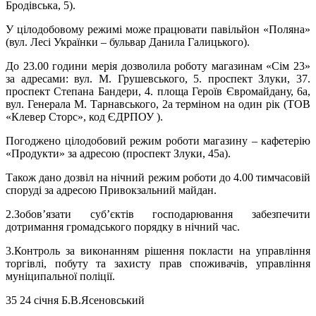
Бродівська, 5).
У цілодобовому режимі може працювати павільйон «Поляна»
(вул. Лесі Українки – бульвар Данила Галицького).
До 23.00 години мерія дозволила роботу магазинам «Сім 23»
за адресами: вул. М. Грушевського, 5. проспект Злуки, 37.
проспект Степана Бандери, 4. площа Героїв Євромайдану, 6а,
вул. Генерала М. Тарнавського, 2а терміном на один рік (ТОВ
«Клевер Сторс», код ЄДРПОУ ).
Погоджено цілодобовий режим роботи магазину – кафетерію
«Продукти» за адресою (проспект Злуки, 45а).
Також дано дозвіл на нічний режим роботи до 4.00 тимчасовій
споруді за адресою Привокзальний майдан.
2.Зобов’язати суб’єктів господарювання забезпечити
дотримання громадського порядку в нічний час.
3.Контроль за виконанням рішення покласти на управління
торгівлі, побуту та захисту прав споживачів, управління
муніципальної поліції.
35 24 січня Б.В.Ясеновський