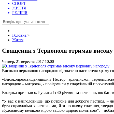
СПОРТ
ЖИТТЯ
РЕЛІГІЯ
Головна
>
Життя
Священик з Тернополя отримав високу 
Четвер, 21 вересня 2017 10:00
Високою церковною нагородою відзначено настоятеля храму свя
«Високопреосвященнійший Нестор, архієпископ Тернопільсь
нагородою – митрою», - повідомили у єпархіальній прес-службі
Владика привітав о. Руслана із 40-річчям, зазначивши, що бага
“У вас є найголовніше, що потрібне для доброго пастиря, – л
бути справжніми християнами, йти по шляху спасіння, твердо 
збудованому великою мірою вашою щирою молитвою”, – побажа