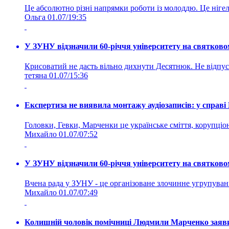
Це абсолютно різні напрямки роботи із молоддю. Це нігелі
Ольга
01.07/19:35
У ЗУНУ відзначили 60-річчя університету на святково
Крисоватий не дасть вільно дихнути Десятнюк. Не відпус
тетяна
01.07/15:36
Експертиза не виявила монтажу аудіозаписів: у справ
Головки, Гевки, Марченки це українське сміття, корупціоне
Михайло
01.07/07:52
У ЗУНУ відзначили 60-річчя університету на святково
Вчена рада у ЗУНУ - це організоване злочинне угруп
Михайло
01.07/07:49
Колишній чоловік помічниці Людмили Марченко заявив