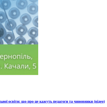
ної освіти: що про це кажуть педагоги та чиновники (відео)