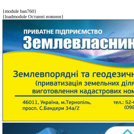
{module ban760}
{loadmodule Останні новини}