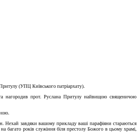
Притулу (УПЦ Київського патріархату).
 та нагородив прот. Руслана Притулу найвищою священичою
мною.
іян. Нехай завдяки вашому прикладу ваші парафіяни стараються
на багато років служіння біля престолу Божого в цьому храмі,