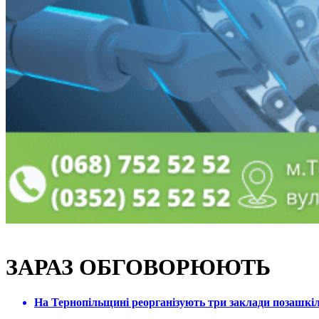
ЗАРАЗ ОБГОВОРЮЮТЬ
На Тернопільщині реорганізують три заклади позашкіль