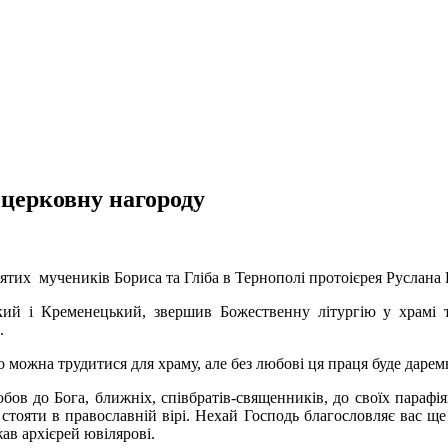
церковну нагороду
тих мучеників Бориса та Гліба в Тернополі протоієрея Руслана 
кий і Кременецький, звершив Божественну літургію у храмі
.
то можна трудитися для храму, але без любові ця праця буде даре
юбов до Бога, ближніх, співбратів-священників, до своїх параф
стояти в православній вірі. Нехай Господь благословляє вас ще 
в архієрей ювілярові.