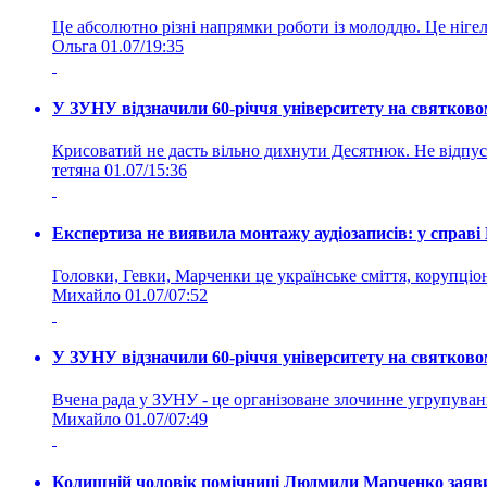
Це абсолютно різні напрямки роботи із молоддю. Це нігелі
Ольга
01.07/19:35
У ЗУНУ відзначили 60-річчя університету на святково
Крисоватий не дасть вільно дихнути Десятнюк. Не відпус
тетяна
01.07/15:36
Експертиза не виявила монтажу аудіозаписів: у справ
Головки, Гевки, Марченки це українське сміття, корупціоне
Михайло
01.07/07:52
У ЗУНУ відзначили 60-річчя університету на святково
Вчена рада у ЗУНУ - це організоване злочинне угруп
Михайло
01.07/07:49
Колишній чоловік помічниці Людмили Марченко заявив