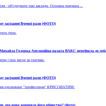
зм - об'єднувати такі заклади. Основна причина ...
му засіданні Вченої ради (ФОТО)
тить трон.
і Михайла Головка Апеляційна палата ВАКС перейшла до дебат
ри і їхнє місце за гратами.
му засіданні Вченої ради (ФОТО)
ування очолюване "професором" КРИСОВАТИМ.
, що вона замовила його вбивство? (фото)