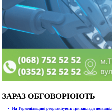
ЗАРАЗ ОБГОВОРЮЮТЬ
На Тернопільщині реорганізують три заклади позашкіль