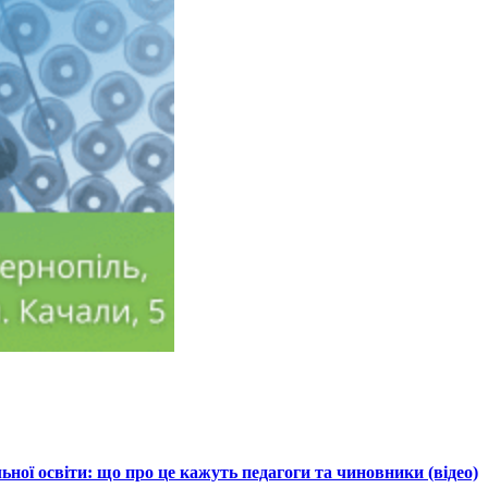
ної освіти: що про це кажуть педагоги та чиновники (відео)