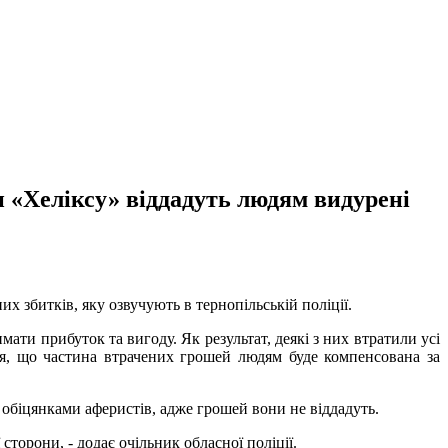
 «Хеліксу» віддадуть людям видурені
 збитків, яку озвучують в тернопільській поліції.
ати прибуток та вигоду. Як результат, деякі з них втратили усі
ся, що частина втрачених грошей людям буде компенсована за
и обіцянками аферистів, адже грошей вони не віддадуть.
 сторони, - додає очільник обласної поліції.