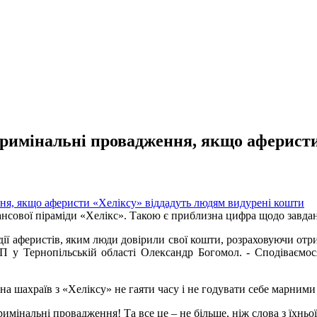
кримінальні провадження, якщо аферисти
сової піраміди «Хелікс». Такою є приблизна цифра щодо завданих
ії аферистів, яким люди довірили свої кошти, розраховуючи отрим
П у Тернопільській області Олександр Богомол. - Сподіваємо
 на шахраїв з «Хеліксу» не гаяти часу і не годувати себе марним
римінальні провадження! Та все це – не більше, ніж слова з їхньої