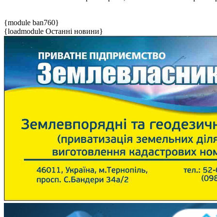
{module ban760}
{loadmodule Останні новини}