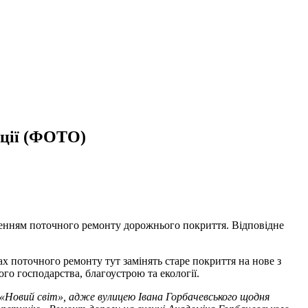
иції (ФОТО)
веденням поточного ремонту дорожнього покриття. Відповідне
х поточного ремонту тут замінять старе покриття на нове з
о господарства, благоустрою та екології.
у «Новий світ», адже вулицею Івана Горбачевського щодня