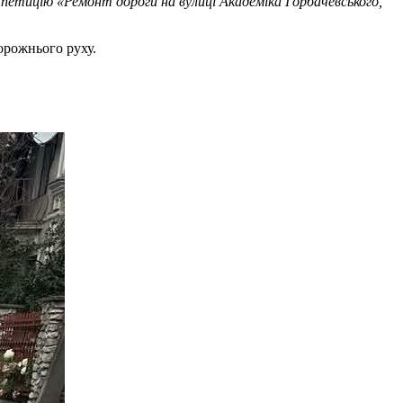
петицію «Ремонт дороги на вулиці Академіка Горбачевського,
орожнього руху.