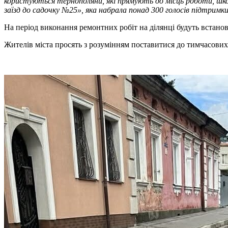
користуються тернополяни, які прямують до місць роботи, шко
заїзд до садочку №25», яка набрала понад 300 голосів підтримк
На період виконання ремонтних робіт на ділянці будуть встанов
Жителів міста просять з розумінням поставитися до тимчасових