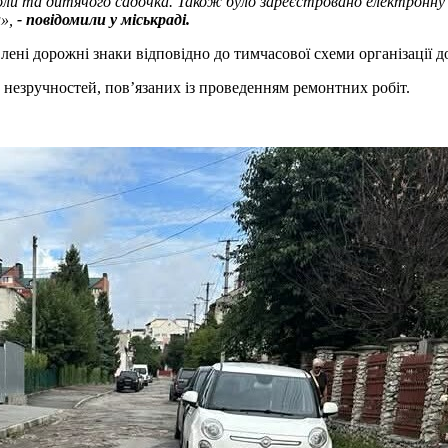
ли та дитячого садочка. Також було зареєстровано електронну 
и»,
- повідомили у міськраді.
лені дорожні знаки відповідно до тимчасової схеми організації д
 незручностей, пов’язаних із проведенням ремонтних робіт.