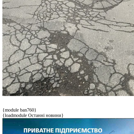
{module ban760}
{loadmodule Останні новини}