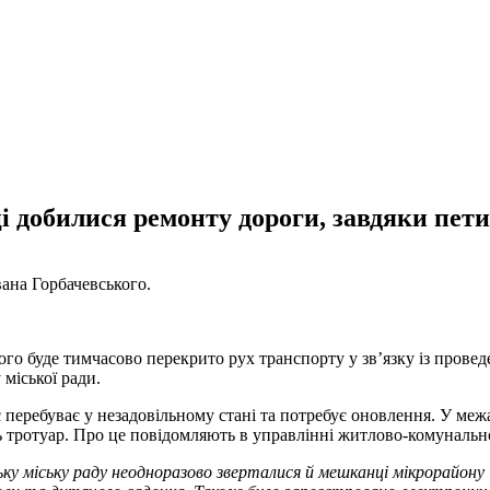
і добилися ремонту дороги, завдяки пет
вана Горбачевського.
ького буде тимчасово перекрито рух транспорту у зв’язку із про
міської ради.
перебуває у незадовільному стані та потребує оновлення. У межа
тротуар. Про це повідомляють в управлінні житлово-комунальног
ську міську раду неодноразово зверталися й мешканці мікрорайон