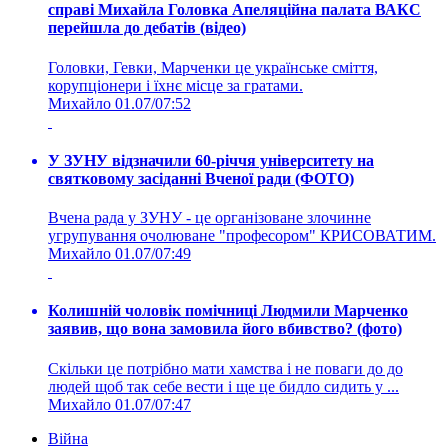
справі Михайла Головка Апеляційна палата ВАКС
перейшла до дебатів (відео)
Головки, Гевки, Марченки це українське сміття,
корупціонери і їхнє місце за гратами.
Михайло
01.07/07:52
У ЗУНУ відзначили 60-річчя університету на
святковому засіданні Вченої ради (ФОТО)
Вчена рада у ЗУНУ - це організоване злочинне
угрупування очолюване "професором" КРИСОВАТИМ.
Михайло
01.07/07:49
Колишній чоловік помічниці Людмили Марченко
заявив, що вона замовила його вбивство? (фото)
Скільки це потрібно мати хамства і не поваги до до
людей щоб так себе вести і ще це бидло сидить у ...
Михайло
01.07/07:47
Війна