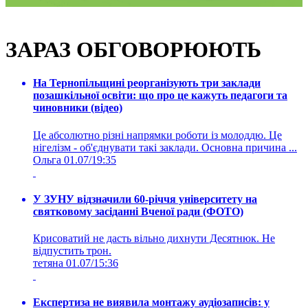
ЗАРАЗ ОБГОВОРЮЮТЬ
На Тернопільщині реорганізують три заклади
позашкільної освіти: що про це кажуть педагоги та
чиновники (відео)
Це абсолютно різні напрямки роботи із молоддю. Це
нігелізм - об'єднувати такі заклади. Основна причина ...
Ольга
01.07/19:35
У ЗУНУ відзначили 60-річчя університету на
святковому засіданні Вченої ради (ФОТО)
Крисоватий не дасть вільно дихнути Десятнюк. Не
відпустить трон.
тетяна
01.07/15:36
Експертиза не виявила монтажу аудіозаписів: у