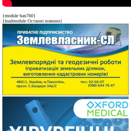
{module ban760}
{loadmodule Останні новини}