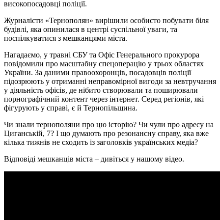
високопосадовці поліції.
Журналісти «Тернополян» вирішили особисто побувати біля
будівлі, яка опинилася в центрі суспільної уваги, та
поспілкуватися з мешканцями міста.
Нагадаємо, у травні СБУ та Офіс Генерального прокурора
повідомили про масштабну спецоперацію у трьох областях
України. За даними правоохоронців, посадовців поліції
підозрюють у отриманні неправомірної вигоди за невтручання
у діяльність офісів, де нібито створювали та поширювали
порнографічний контент через інтернет. Серед регіонів, які
фігурують у справі, є й Тернопільщина.
Чи знали тернополяни про цю історію? Чи чули про адресу на
Циганській, 7? І що думають про резонансну справу, яка вже
кілька тижнів не сходить із заголовків українських медіа?
Відповіді мешканців міста – дивіться у нашому відео.