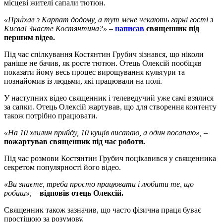
місцеві жителі сапали тютюн.
«Приїхав з Карпат додому, а тут мене чекають гарні гості з
Києва! Знаєте Костянтина?»
–
написав
священник під
першим відео.
Під час спілкування Костянтин Грубич зізнався, що ніколи
раніше не бачив, як росте тютюн. Отець Олексій пообіцяв
показати йому весь процес вирощування культури та
познайомив із людьми, які працювали на полі.
У наступних відео священник і телеведучий уже самі взялися
за сапки. Отець Олексій жартував, що для створення контенту
також потрібно працювати.
«На 10 хвилин прийду, 10 кущів висапаю, а один посапаю»,
–
пожартував священник під час роботи.
Під час розмови Костянтин Грубич поцікавився у священника
секретом популярності його відео.
«Ви знаєте, треба просто працювати і любити те, що
робиш»
, –
відповів отець Олексій.
Священник також зазначив, що часто фізична праця буває
простішою за розумову.