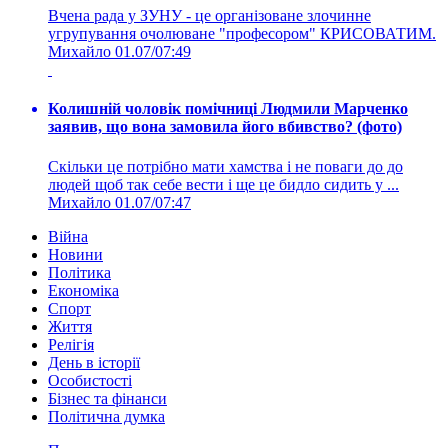
Вчена рада у ЗУНУ - це організоване злочинне
угрупування очолюване "професором" КРИСОВАТИМ.
Михайло
01.07/07:49
Колишній чоловік помічниці Людмили Марченко
заявив, що вона замовила його вбивство? (фото)
Скільки це потрібно мати хамства і не поваги до до
людей щоб так себе вести і ще це бидло сидить у ...
Михайло
01.07/07:47
Війна
Новини
Політика
Економіка
Спорт
Життя
Релігія
День в історії
Особистості
Бізнес та фінанси
Політична думка