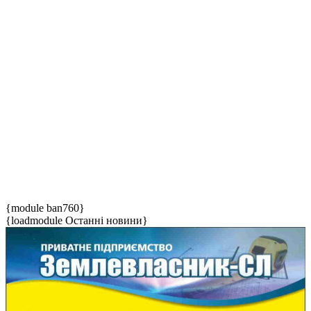
{module ban760}
{loadmodule Останні новини}