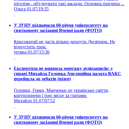
нігелізм - об'єднувати такі заклади. Основна причина ...
Ольга
01.07/19:35
У ЗУНУ відзначили 60-річчя університету на
святковому засіданні Вченої ради (ФОТО)
Крисоватий не дасть вільно дихнути Десятнюк. Не
відпустить трон.
тетяна
01.07/15:36
Експертиза не виявила монтажу аудіозаписів: у
справі Михайла Головка Апеляційна палата ВАКС
перейшла до дебатів (відео)
Головки, Гевки, Марченки це українське сміття,
корупціонери і їхнє місце за гратами.
Михайло
01.07/07:52
У ЗУНУ відзначили 60-річчя університету на
святковому засіданні Вченої ради (ФОТО)