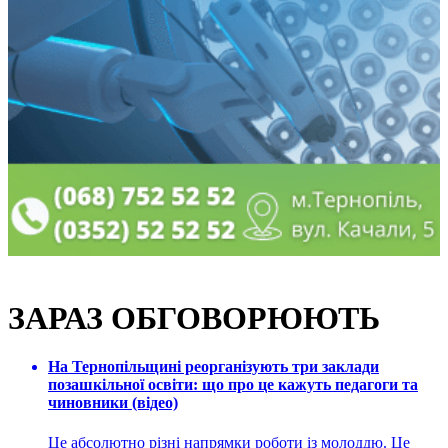
ЗАРАЗ ОБГОВОРЮЮТЬ
На Тернопільщині реорганізують три заклади
позашкільної освіти: що про це кажуть педагоги та
чиновники (відео)
Це абсолютно різні напрямки роботи із молоддю. Це