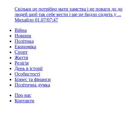
Скільки це потрібно мати хамства і не поваги до до
людей щоб так себе вести і ще це бидло сидить у ...
Михайло
01.07/07:47
Війна
Новини
Політика
Економіка
Спорт
Життя
Релігія
День в історії
Особистості
Бізнес та фінанси
Політична думка
Про нас
Контакти