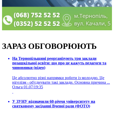
ЗАРАЗ ОБГОВОРЮЮТЬ
На Тернопільщині реорганізують три заклади
позашкільної освіти: що про це кажуть педагоги та
чиновники (відео)
Це абсолютно різні напрямки роботи із молоддю. Це
нігелізм - об'єднувати такі заклади. Основна причина ...
Ольга
01.07/19:35
У ЗУНУ відзначили 60-річчя університету на
святковому засіданні Вченої ради (ФОТО)