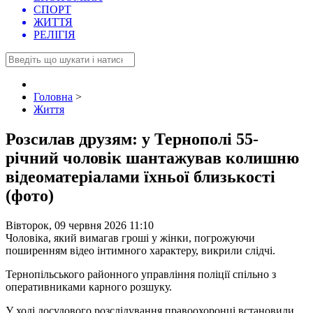
СПОРТ
ЖИТТЯ
РЕЛІГІЯ
Головна
>
Життя
Розсилав друзям: у Тернополі 55-
річний чоловік шантажував колишню
відеоматеріалами їхньої близькості
(фото)
Вівторок, 09 червня 2026 11:10
Чоловіка, який вимагав гроші у жінки, погрожуючи
поширенням відео інтимного характеру, викрили слідчі.
Тернопільського районного управління поліції спільно з
оперативниками карного розшуку.
У ході досудового розслідування правоохоронці встановили,