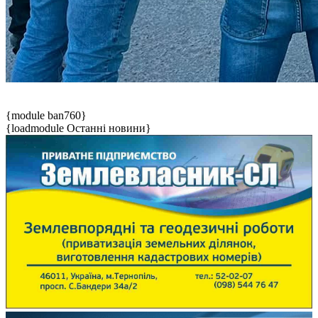
{module ban760}
{loadmodule Останні новини}