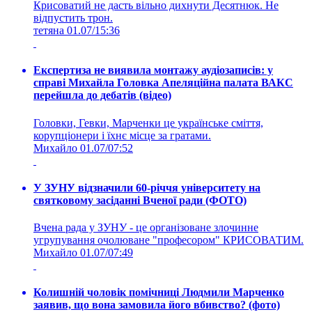
Крисоватий не дасть вільно дихнути Десятнюк. Не
відпустить трон.
тетяна
01.07/15:36
Експертиза не виявила монтажу аудіозаписів: у
справі Михайла Головка Апеляційна палата ВАКС
перейшла до дебатів (відео)
Головки, Гевки, Марченки це українське сміття,
корупціонери і їхнє місце за гратами.
Михайло
01.07/07:52
У ЗУНУ відзначили 60-річчя університету на
святковому засіданні Вченої ради (ФОТО)
Вчена рада у ЗУНУ - це організоване злочинне
угрупування очолюване "професором" КРИСОВАТИМ.
Михайло
01.07/07:49
Колишній чоловік помічниці Людмили Марченко
заявив, що вона замовила його вбивство? (фото)