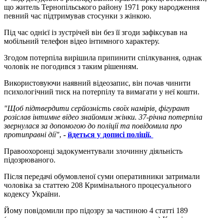
що житель Тернопільського району 1971 року народження
певний час підтримував стосунки з жінкою.
Під час однієї із зустрічей він без її згоди зафіксував на
мобільний телефон відео інтимного характеру.
Згодом потерпіла вирішила припинити спілкування, однак
чоловік не погодився з таким рішенням.
Використовуючи наявний відеозапис, він почав чинити
психологічний тиск на потерпілу та вимагати у неї кошти.
"Щоб підтвердити серйозність своїх намірів, фігурант
розіслав інтимне відео знайомим жінки. 37-річна потерпіла
звернулася за допомогою до поліції та повідомила про
протиправні дії"
,
-
йдеться у дописі поліції.
Правоохоронці задокументували злочинну діяльність
підозрюваного.
Після передачі обумовленої суми оперативники затримали
чоловіка за статтею 208 Кримінального процесуального
кодексу України.
Йому повідомили про підозру за частиною 4 статті 189