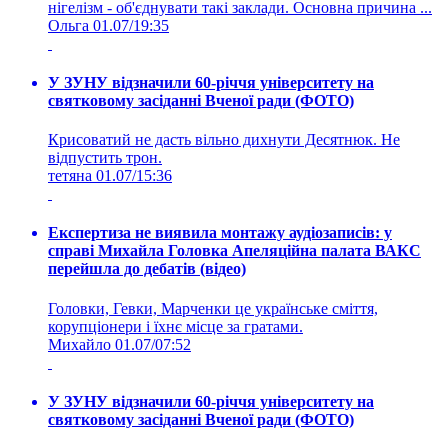
нігелізм - об'єднувати такі заклади. Основна причина ...
Ольга
01.07/19:35
У ЗУНУ відзначили 60-річчя університету на
святковому засіданні Вченої ради (ФОТО)
Крисоватий не дасть вільно дихнути Десятнюк. Не
відпустить трон.
тетяна
01.07/15:36
Експертиза не виявила монтажу аудіозаписів: у
справі Михайла Головка Апеляційна палата ВАКС
перейшла до дебатів (відео)
Головки, Гевки, Марченки це українське сміття,
корупціонери і їхнє місце за гратами.
Михайло
01.07/07:52
У ЗУНУ відзначили 60-річчя університету на
святковому засіданні Вченої ради (ФОТО)