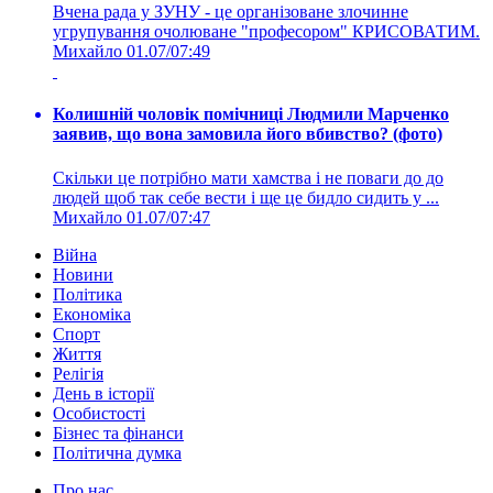
Вчена рада у ЗУНУ - це організоване злочинне
угрупування очолюване "професором" КРИСОВАТИМ.
Михайло
01.07/07:49
Колишній чоловік помічниці Людмили Марченко
заявив, що вона замовила його вбивство? (фото)
Скільки це потрібно мати хамства і не поваги до до
людей щоб так себе вести і ще це бидло сидить у ...
Михайло
01.07/07:47
Війна
Новини
Політика
Економіка
Спорт
Життя
Релігія
День в історії
Особистості
Бізнес та фінанси
Політична думка
Про нас