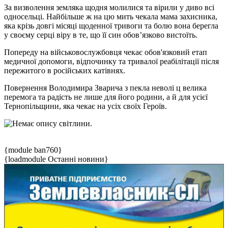
За визволення земляка щодня молилися та вірили у диво всі
односельці. Найбільше ж на цю мить чекала мама захисника,
яка крізь довгі місяці щоденної тривоги та болю вона берегла
у своєму серці віру в те, що її син обов’язково вистоїть.
Попереду на військовослужбовця чекає обов'язковий етап
медичної допомоги, відпочинку та тривалої реабілітації після
пережитого в російських катівнях.
Повернення Володимира Зварича з пекла неволі ц велика
перемога та радість не лише для його родини, а й для усієї
Тернопільщини, яка чекає на усіх своїх Героїв.
{module ban760}
{loadmodule Останні новини}