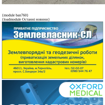
{module ban760}
{loadmodule Останні новини}