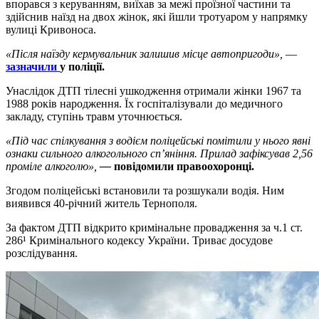
впорався з керуванням, виїхав за межі проїзної частини та
здійснив наїзд на двох жінок, які йшли тротуаром у напрямку
вулиці Кривоноса.
«Після наїзду кермувальник залишив місце автопригоди»,
—
зазначили
у поліції.
Унаслідок ДТП тілесні ушкодження отримали жінки 1967 та
1988 років народження. Їх госпіталізували до медичного
закладу, ступінь травм уточнюється.
«Під час спілкування з водієм поліцейські помітили у нього явні
ознаки сильного алкогольного сп’яніння. Прилад зафіксував 2,56
проміле алкоголю»,
—
повідомили правоохоронці.
Згодом поліцейські встановили та розшукали водія. Ним
виявився 40-річний житель Тернополя.
За фактом ДТП відкрито кримінальне провадження за ч.1 ст.
286¹ Кримінального кодексу України. Триває досудове
розслідування.