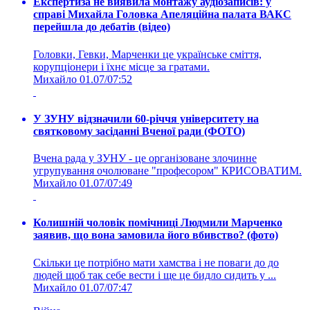
Експертиза не виявила монтажу аудіозаписів: у
справі Михайла Головка Апеляційна палата ВАКС
перейшла до дебатів (відео)
Головки, Гевки, Марченки це українське сміття,
корупціонери і їхнє місце за гратами.
Михайло
01.07/07:52
У ЗУНУ відзначили 60-річчя університету на
святковому засіданні Вченої ради (ФОТО)
Вчена рада у ЗУНУ - це організоване злочинне
угрупування очолюване "професором" КРИСОВАТИМ.
Михайло
01.07/07:49
Колишній чоловік помічниці Людмили Марченко
заявив, що вона замовила його вбивство? (фото)
Скільки це потрібно мати хамства і не поваги до до
людей щоб так себе вести і ще це бидло сидить у ...
Михайло
01.07/07:47