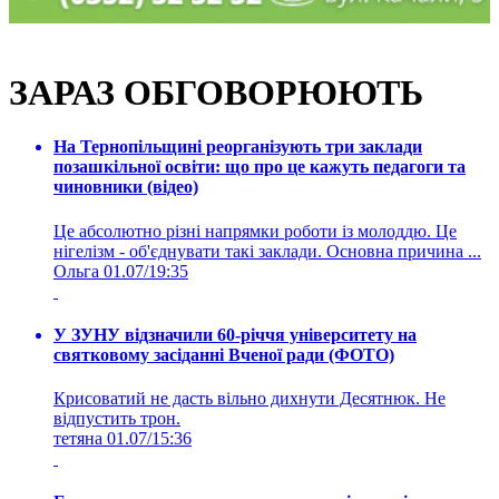
ЗАРАЗ ОБГОВОРЮЮТЬ
На Тернопільщині реорганізують три заклади
позашкільної освіти: що про це кажуть педагоги та
чиновники (відео)
Це абсолютно різні напрямки роботи із молоддю. Це
нігелізм - об'єднувати такі заклади. Основна причина ...
Ольга
01.07/19:35
У ЗУНУ відзначили 60-річчя університету на
святковому засіданні Вченої ради (ФОТО)
Крисоватий не дасть вільно дихнути Десятнюк. Не
відпустить трон.
тетяна
01.07/15:36