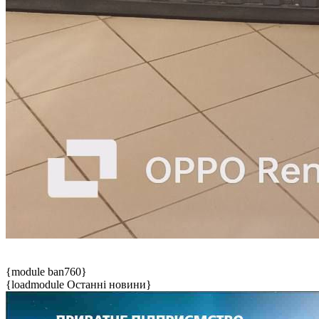
{module ban760}
{loadmodule Останні новини}