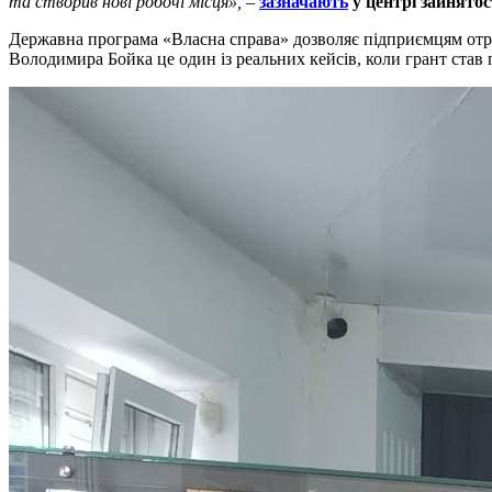
та створив нові робочі місця», –
зазначають
у центрі зайнятос
Державна програма «Власна справа» дозволяє підприємцям отрим
Володимира Бойка це один із реальних кейсів, коли грант став