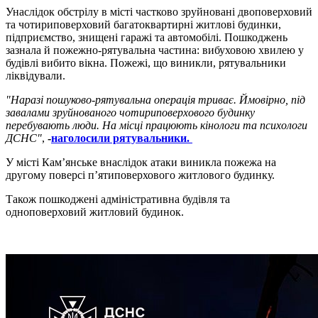
Унаслідок обстрілу в місті частково зруйновані двоповерховий
та чотириповерховий багатоквартирні житлові будинки,
підприємство, знищені гаражі та автомобілі. Пошкоджень
зазнала й пожежно-рятувальна частина: вибуховою хвилею у
будівлі вибито вікна. Пожежі, що виникли, рятувальники
ліквідували.
"Наразі пошуково-рятувальна операція триває. Ймовірно, під
завалами зруйнованого чотириповерхового будинку
перебувають люди. На місці працюють кінологи та психологи
ДСНС"
,
-
наголосили рятувальники.
У місті Кам’янське внаслідок атаки виникла пожежа на
другому поверсі п’ятиповерхового житлового будинку.
Також пошкоджені адміністративна будівля та
одноповерховий житловий будинок.