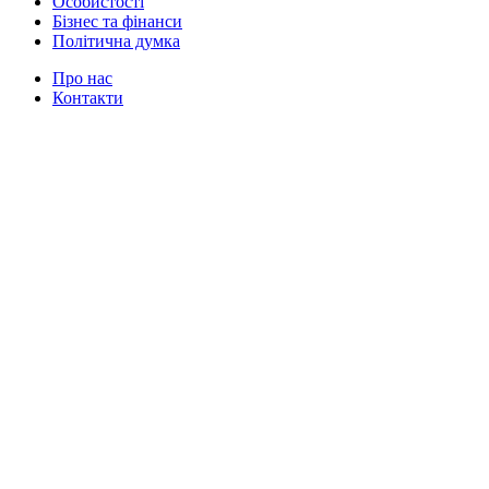
Особистості
Бізнес та фінанси
Політична думка
Про нас
Контакти