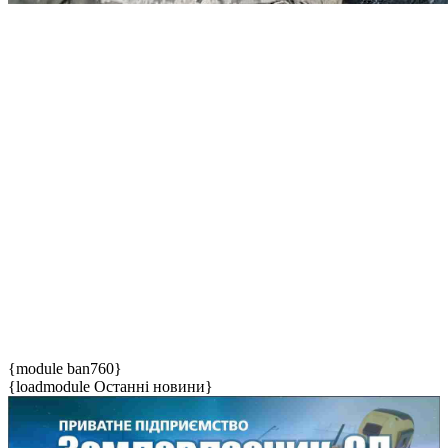
{module ban760}
{loadmodule Останні новини}