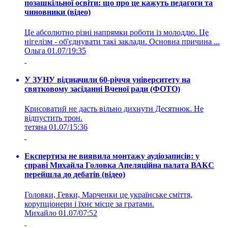
позашкільної освіти: що про це кажуть педагоги та
чиновники (відео)
Це абсолютно різні напрямки роботи із молоддю. Це
нігелізм - об'єднувати такі заклади. Основна причина ...
Ольга
01.07/19:35
У ЗУНУ відзначили 60-річчя університету на
святковому засіданні Вченої ради (ФОТО)
Крисоватий не дасть вільно дихнути Десятнюк. Не
відпустить трон.
тетяна
01.07/15:36
Експертиза не виявила монтажу аудіозаписів: у
справі Михайла Головка Апеляційна палата ВАКС
перейшла до дебатів (відео)
Головки, Гевки, Марченки це українське сміття,
корупціонери і їхнє місце за гратами.
Михайло
01.07/07:52