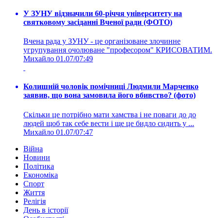
У ЗУНУ відзначили 60-річчя університету на
святковому засіданні Вченої ради (ФОТО)
Вчена рада у ЗУНУ - це організоване злочинне
угрупування очолюване "професором" КРИСОВАТИМ.
Михайло
01.07/07:49
Колишній чоловік помічниці Людмили Марченко
заявив, що вона замовила його вбивство? (фото)
Скільки це потрібно мати хамства і не поваги до до
людей щоб так себе вести і ще це бидло сидить у ...
Михайло
01.07/07:47
Війна
Новини
Політика
Економіка
Спорт
Життя
Релігія
День в історії