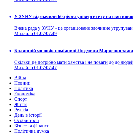
У ЗУНУ відзначили 60-річчя університету на святково
Вчена рада у ЗУНУ - це організоване злочинне угруп
Михайло
01.07/07:49
Колишній чоловік помічниці Людмили Марченко заявив
Скільки це потрібно мати хамства і не поваги до до людей 
Михайло
01.07/07:47
Війна
Новини
Політика
Економіка
Спорт
Життя
Релігія
День в історії
Особистості
Бізнес та фінанси
Політична думка