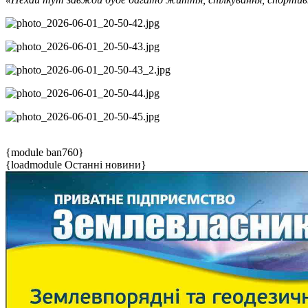
{module ban760}
{loadmodule Останні новини}