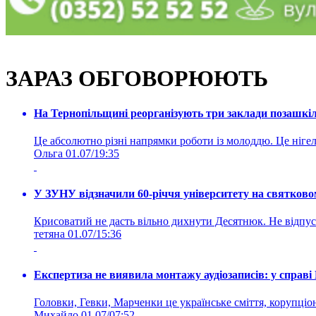
ЗАРАЗ ОБГОВОРЮЮТЬ
На Тернопільщині реорганізують три заклади позашкіль
Це абсолютно різні напрямки роботи із молоддю. Це нігелі
Ольга
01.07/19:35
У ЗУНУ відзначили 60-річчя університету на святково
Крисоватий не дасть вільно дихнути Десятнюк. Не відпус
тетяна
01.07/15:36
Експертиза не виявила монтажу аудіозаписів: у справ
Головки, Гевки, Марченки це українське сміття, корупціоне
Михайло
01.07/07:52