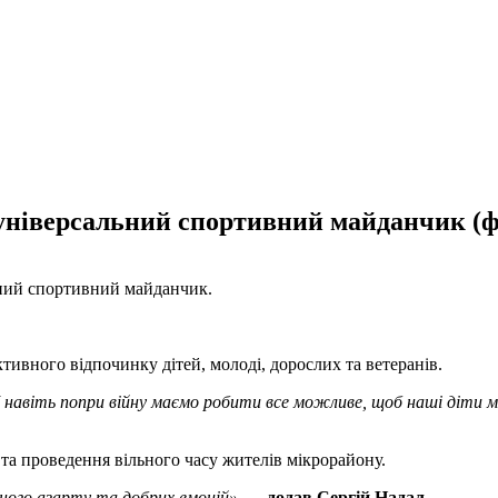
універсальний спортивний майданчик (ф
ьний спортивний майданчик.
тивного відпочинку дітей, молоді, дорослих та ветеранів.
І навіть попри війну маємо робити все можливе, щоб наші діти 
 та проведення вільного часу жителів мікрорайону.
ного азарту та добрих емоцій», —
додав Сергій Надал.