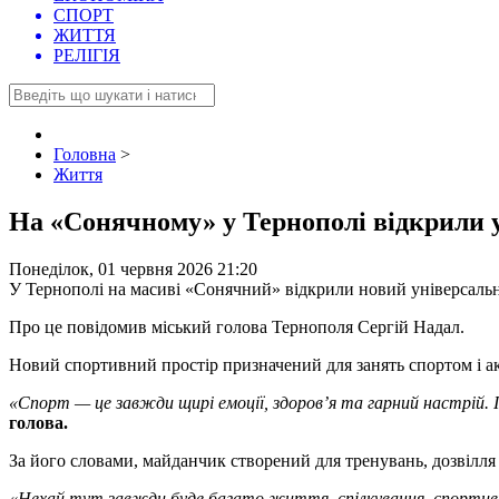
СПОРТ
ЖИТТЯ
РЕЛІГІЯ
Головна
>
Життя
На «Сонячному» у Тернополі відкрили 
Понеділок, 01 червня 2026 21:20
У Тернополі на масиві «Сонячний» відкрили новий універсал
Про це повідомив міський голова Тернополя Сергій Надал.
Новий спортивний простір призначений для занять спортом і ак
«Спорт — це завжди щирі емоції, здоров’я та гарний настрій. 
голова.
За його словами, майданчик створений для тренувань, дозвілля
«Нехай тут завжди буде багато життя, спілкування, спортив