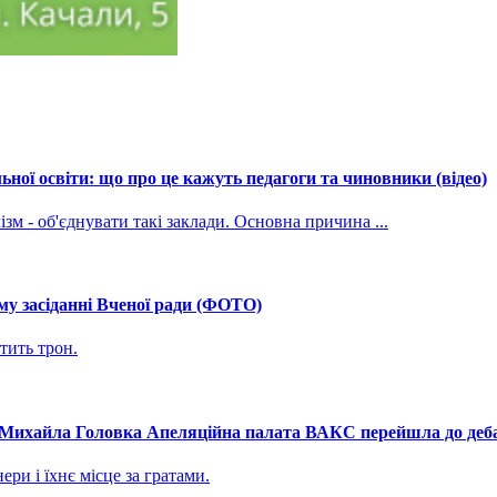
ної освіти: що про це кажуть педагоги та чиновники (відео)
зм - об'єднувати такі заклади. Основна причина ...
му засіданні Вченої ради (ФОТО)
тить трон.
і Михайла Головка Апеляційна палата ВАКС перейшла до дебат
ри і їхнє місце за гратами.