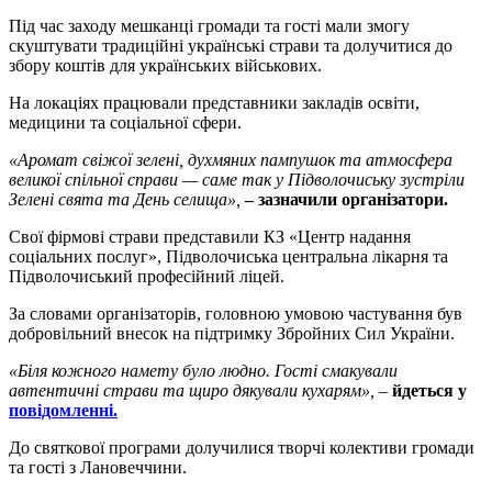
Під час заходу мешканці громади та гості мали змогу
скуштувати традиційні українські страви та долучитися до
збору коштів для українських військових.
На локаціях працювали представники закладів освіти,
медицини та соціальної сфери.
«Аромат свіжої зелені, духмяних пампушок та атмосфера
великої спільної справи — саме так у Підволочиську зустріли
Зелені свята та День селища»,
– зазначили організатори.
Свої фірмові страви представили КЗ «Центр надання
соціальних послуг», Підволочиська центральна лікарня та
Підволочиський професійний ліцей.
За словами організаторів, головною умовою частування був
добровільний внесок на підтримку Збройних Сил України.
«Біля кожного намету було людно. Гості смакували
автентичні страви та щиро дякували кухарям», –
йдеться у
повідомленні.
До святкової програми долучилися творчі колективи громади
та гості з Лановеччини.