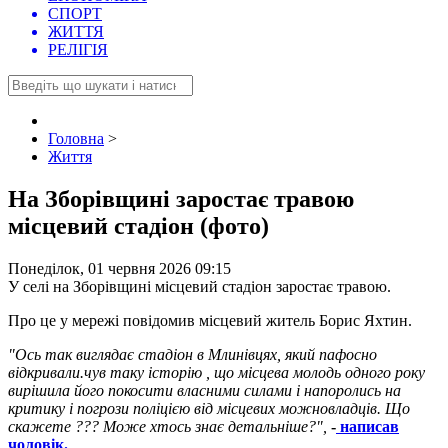
СПОРТ
ЖИТТЯ
РЕЛІГІЯ
Головна
>
Життя
На Зборівщині заростає травою
місцевий стадіон (фото)
Понеділок, 01 червня 2026 09:15
У селі на Зборівщині місцевий стадіон заростає травою.
Про це у мережі повідомив місцевий житель Борис Яхтин.
"Ось так виглядає стадіон в Млинівцях, який пафосно
відкривали.чув таку історію , що місцева молодь одного року
вирішила його покосити власними силами і напоролись на
критику і погрози поліцією від місцевих можновладців. Що
скажете ??? Може хтось знає детальніше?",
-
написав
чоловік.