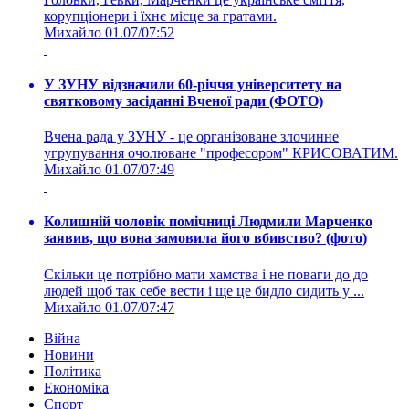
корупціонери і їхнє місце за гратами.
Михайло
01.07/07:52
У ЗУНУ відзначили 60-річчя університету на
святковому засіданні Вченої ради (ФОТО)
Вчена рада у ЗУНУ - це організоване злочинне
угрупування очолюване "професором" КРИСОВАТИМ.
Михайло
01.07/07:49
Колишній чоловік помічниці Людмили Марченко
заявив, що вона замовила його вбивство? (фото)
Скільки це потрібно мати хамства і не поваги до до
людей щоб так себе вести і ще це бидло сидить у ...
Михайло
01.07/07:47
Війна
Новини
Політика
Економіка
Спорт