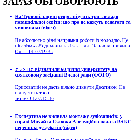
ЗАРАЗ ОБГОВОРЮЮТЬ
На Тернопільщині реорганізують три заклади
позашкільної освіти: що про це кажуть педагоги та
чиновники (відео)
Це абсолютно різні напрямки роботи із молоддю. Це
нігелізм - об'єднувати такі заклади. Основна причина ...
Ольга
01.07/19:35
У ЗУНУ відзначили 60-річчя університету на
святковому засіданні Вченої ради (ФОТО)
Крисоватий не дасть вільно дихнути Десятнюк. Не
відпустить трон.
тетяна
01.07/15:36
Експертиза не виявила монтажу аудіозаписів: у
справі Михайла Головка Апеляційна палата ВАКС
перейшла до дебатів (відео)
Головки, Гевки, Марченки це українське сміття,