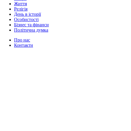
Життя
Релігія
День в історії
Особистості
Бізнес та фінанси
Політична думка
Про нас
Контакти