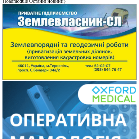
{loadmodule Останні новини}