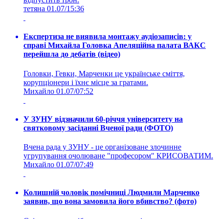
тетяна
01.07/15:36
Експертиза не виявила монтажу аудіозаписів: у
справі Михайла Головка Апеляційна палата ВАКС
перейшла до дебатів (відео)
Головки, Гевки, Марченки це українське сміття,
корупціонери і їхнє місце за гратами.
Михайло
01.07/07:52
У ЗУНУ відзначили 60-річчя університету на
святковому засіданні Вченої ради (ФОТО)
Вчена рада у ЗУНУ - це організоване злочинне
угрупування очолюване "професором" КРИСОВАТИМ.
Михайло
01.07/07:49
Колишній чоловік помічниці Людмили Марченко
заявив, що вона замовила його вбивство? (фото)