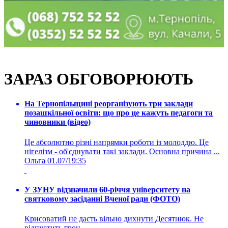
ЗАРАЗ ОБГОВОРЮЮТЬ
На Тернопільщині реорганізують три заклади
позашкільної освіти: що про це кажуть педагоги та
чиновники (відео)
Це абсолютно різні напрямки роботи із молоддю. Це
нігелізм - об'єднувати такі заклади. Основна причина ...
Ольга
01.07/19:35
У ЗУНУ відзначили 60-річчя університету на
святковому засіданні Вченої ради (ФОТО)
Крисоватий не дасть вільно дихнути Десятнюк. Не
відпустить трон.