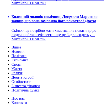
Михайло
01.07/07:49
Колишній чоловік помічниці Людмили Марченко
заявив, що вона замовила його вбивство? (фото)
Скільки це потрібно мати хамства і не поваги до до
людей щоб так себе вести і ще це бидло сидить у ...
Михайло
01.07/07:47
Війна
Новини
Політика
Економіка
Спорт
Життя
Релігія
День в історії
Особистості
Бізнес та фінанси
Політична думка
Про нас
Контакти