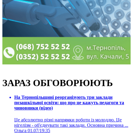
ЗАРАЗ ОБГОВОРЮЮТЬ
На Тернопільщині реорганізують три заклади
позашкільної освіти: що про це кажуть педагоги та
чиновники (відео)
Це абсолютно різні напрямки роботи із молоддю. Це
нігелізм - об'єднувати такі заклади. Основна причина ...
Ольга
01.07/19:35