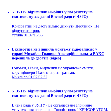
У ЗУНУ відзначили 60-річчя університету на
святковому засіданні Вченої ради (ФОТО)
Крисоватий не дасть вільно дихнути Десятнюк. Не
відпустить трон.
тетяна
01.07/15:36
Експертиза не виявила монтажу аудіозаписів: у
справі Михайла Головка Апеляційна палата ВАКС
перейшла до дебатів (відео)
Головки, Гевки, Марченки це українське сміття,
корупціонери і їхнє місце за гратами.
Михайло
01.07/07:52
У ЗУНУ відзначили 60-річчя університету на
святковому засіданні Вченої ради (ФОТО)
Вчена рада у ЗУНУ - це організоване злочинне
угрупування очолюване "професором" КРИСОВАТИМ.