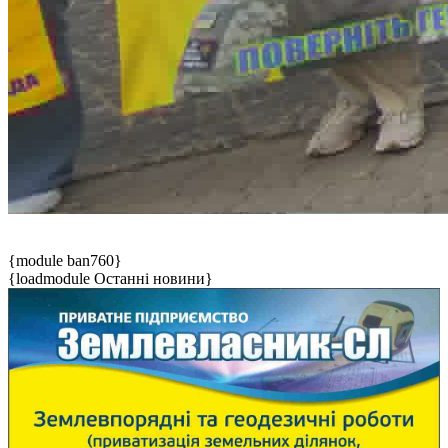
{module ban760}
{loadmodule Останні новини}