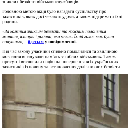
зниклих безвісти військовослужбовців.
Головною метою акції було нагадати суспільству про
захисників, яких досі чекають удома, а також підтримати їхні
родини.
«За кожним зниклим безвісти та кожним полоненим –
життя, історія і родина, яка чекає. Їхній голос має бути
почутим»,
–
йдеться
у повідомленні.
Під час заходу учасники спільно помолилися та хвилиною
мовчання вшанували пам’ять загиблих військових. Також
присутні висловили надію на повернення всіх українських
захисників із полону та встановлення долі зниклих безвісти.