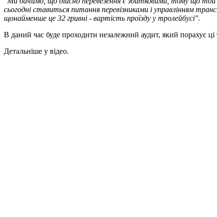
"Ми бачимо, що дійсно перевезення є збитковими, тому що той т
сьогодні ставиться питання перевізниками і управлінням транс
щонайменше це 32 гривні - вартість проїзду у тролейбусі".
В даний час буде проходити незалежний аудит, який порахує ці
Детальніше у відео.