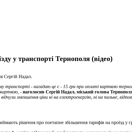
зду у транспорті Тернополя (відео)
ля Сергій Надал.
ому транспорті - нагадаю це є - 15 грн при оплаті карткою терно
 карткою, -
наголосив Сергій Надал, міський голова Тернополя
відчули зменшення ціни ні на електроенергію, ні на пальне, відпов
приймають рішення про поетапне збільшення тарифів на проїзд у 