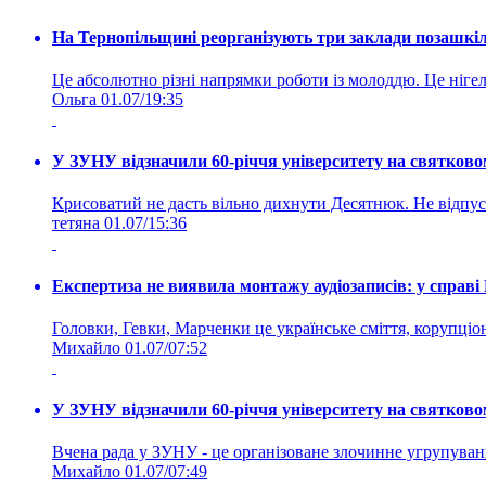
На Тернопільщині реорганізують три заклади позашкіль
Це абсолютно різні напрямки роботи із молоддю. Це нігелі
Ольга
01.07/19:35
У ЗУНУ відзначили 60-річчя університету на святково
Крисоватий не дасть вільно дихнути Десятнюк. Не відпус
тетяна
01.07/15:36
Експертиза не виявила монтажу аудіозаписів: у справ
Головки, Гевки, Марченки це українське сміття, корупціоне
Михайло
01.07/07:52
У ЗУНУ відзначили 60-річчя університету на святково
Вчена рада у ЗУНУ - це організоване злочинне угруп
Михайло
01.07/07:49