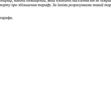
ариф, навіть підвищений, який платить населення він не покрива
порту про збільшення тарифу. За їхніми розрахунками такий тари
 тарифи.