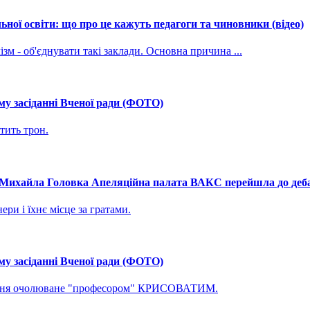
ної освіти: що про це кажуть педагоги та чиновники (відео)
зм - об'єднувати такі заклади. Основна причина ...
му засіданні Вченої ради (ФОТО)
тить трон.
і Михайла Головка Апеляційна палата ВАКС перейшла до дебат
ри і їхнє місце за гратами.
му засіданні Вченої ради (ФОТО)
ування очолюване "професором" КРИСОВАТИМ.