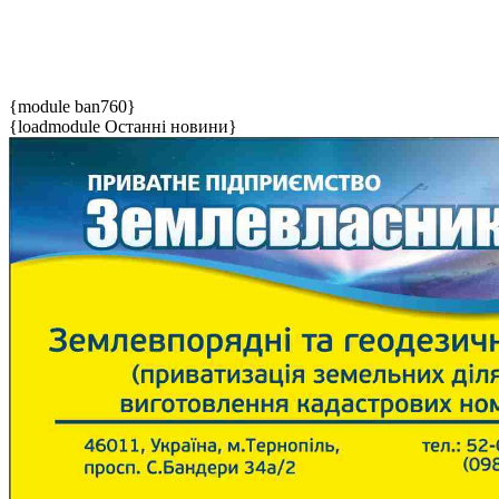
{module ban760}
{loadmodule Останні новини}