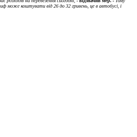
є розходів на перевезення сьогодні, -
відзначив мер. -
Тому
ф може коштувати від 26 до 32 гривень, це в автобусі, і