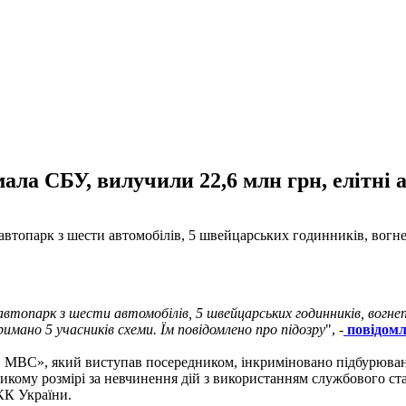
мала СБУ, вилучили 22,6 млн грн, елітні
автопарк з шести автомобілів, 5 швейцарських годинників, вогне
 автопарк з шести автомобілів, 5 швейцарських годинників, вогне
римано 5 учасників схеми. Їм повідомлено про підозру
", -
повідомл
в МВС», який виступав посередником, інкриміновано підбурюван
кому розмірі за невчинення дій з використанням службового стан
 КК України.