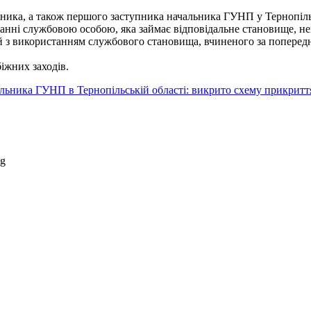
упника, а також першого заступника начальника ГУНП у Тернопіл
ержанні службовою особою, яка займає відповідальне становище, н
ій з використанням службового становища, вчиненого за попере
іжних заходів.
ьника ГУНП в Тернопільській області: викрито схему прикриття 