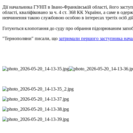
Дії начальника ГУНП в Івано-Франківській області, його заст
області, кваліфіковано за ч. 4 ст. 368 КК України, а саме в од
невчинення такою службовою особою в інтересах третіх осіб д
Готуються клопотання до суду про обрання підозрюваним запоб
"Тернополяни" писали, що
затримали першого заступника начал