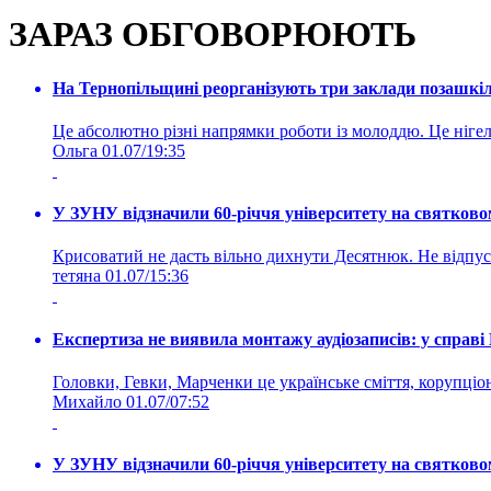
ЗАРАЗ ОБГОВОРЮЮТЬ
На Тернопільщині реорганізують три заклади позашкіль
Це абсолютно різні напрямки роботи із молоддю. Це нігелі
Ольга
01.07/19:35
У ЗУНУ відзначили 60-річчя університету на святково
Крисоватий не дасть вільно дихнути Десятнюк. Не відпус
тетяна
01.07/15:36
Експертиза не виявила монтажу аудіозаписів: у справ
Головки, Гевки, Марченки це українське сміття, корупціоне
Михайло
01.07/07:52
У ЗУНУ відзначили 60-річчя університету на святково