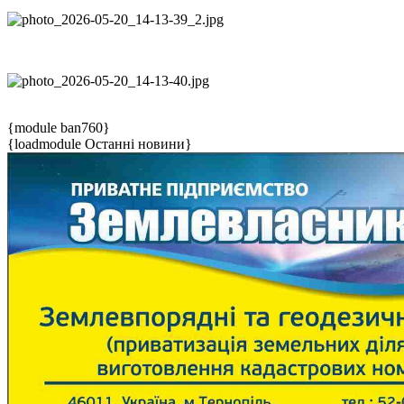
{module ban760}
{loadmodule Останні новини}