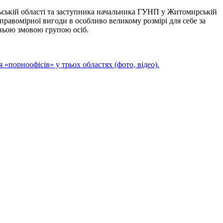
ьській області та заступника начальника ГУНП у Житомирській
еправомірної вигоди в особливо великому розмірі для себе за
дньою змовою групою осіб.
«порноофісів» у трьох областях (фото, відео).