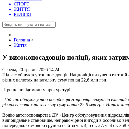
СПОРТ
ЖИТТЯ
РЕЛІГІЯ
Головна
>
Життя
У високопосадовців поліції, яких затри
Середа, 20 травня 2026 14:24
Під час обшуків у топ посадовців Нацполіції вилучено елітний 
різних валютах на загальну суму понад 22,6 млн грн.
Про це повідомили у прокуратурі.
"Під час обшуків у топ посадовців Нацполіції вилучено елітний
різних валютах на загальну суму понад 22,6 млн грн. Наразі зат
Водію автогосподарства ДУ «Центр обслуговування підрозділі
відповідальне становище, неправомірної вигоди в особливо вели
попередньою змовою групою осіб за ч.ч. 4, 5 ст. 27, ч. 4 ст. 368