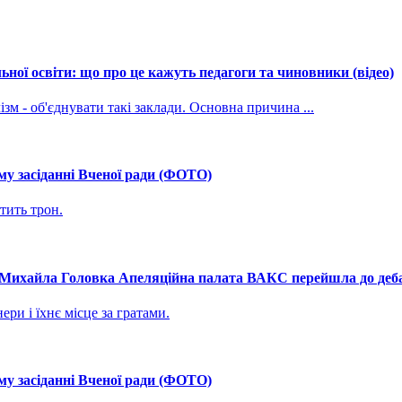
ної освіти: що про це кажуть педагоги та чиновники (відео)
зм - об'єднувати такі заклади. Основна причина ...
му засіданні Вченої ради (ФОТО)
тить трон.
і Михайла Головка Апеляційна палата ВАКС перейшла до дебат
ри і їхнє місце за гратами.
му засіданні Вченої ради (ФОТО)