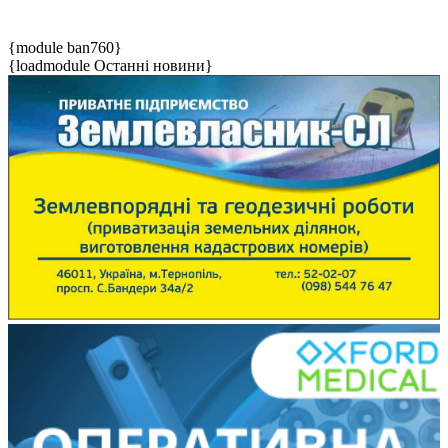
{module ban760}
{loadmodule Останні новини}