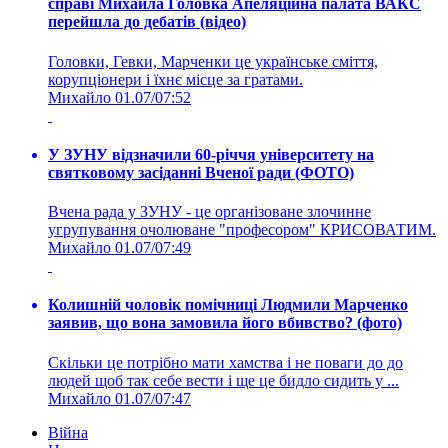
справі Михайла Головка Апеляційна палата ВАКС
перейшла до дебатів (відео)
Головки, Гевки, Марченки це українське сміття,
корупціонери і їхнє місце за гратами.
Михайло
01.07/07:52
У ЗУНУ відзначили 60-річчя університету на
святковому засіданні Вченої ради (ФОТО)
Вчена рада у ЗУНУ - це організоване злочинне
угрупування очолюване "професором" КРИСОВАТИМ.
Михайло
01.07/07:49
Колишній чоловік помічниці Людмили Марченко
заявив, що вона замовила його вбивство? (фото)
Скільки це потрібно мати хамства і не поваги до до
людей щоб так себе вести і ще це бидло сидить у ...
Михайло
01.07/07:47
Війна