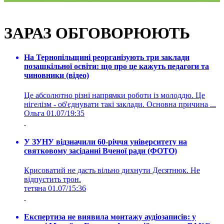
ЗАРАЗ ОБГОВОРЮЮТЬ
На Тернопільщині реорганізують три заклади
позашкільної освіти: що про це кажуть педагоги та
чиновники (відео)
Це абсолютно різні напрямки роботи із молоддю. Це
нігелізм - об'єднувати такі заклади. Основна причина ...
Ольга
01.07/19:35
У ЗУНУ відзначили 60-річчя університету на
святковому засіданні Вченої ради (ФОТО)
Крисоватий не дасть вільно дихнути Десятнюк. Не
відпустить трон.
тетяна
01.07/15:36
Експертиза не виявила монтажу аудіозаписів: у