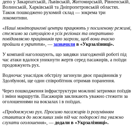
депо у Закарпатській, Львівській, Житомирській, Рівненській,
Волинській, Харківській та Дніпропетровській областях.
Також пошкоджено рухомий склад — зокрема три
локомотиви.
«Наші моніторингові центри працюють у посиленому режимі,
стежимо за ситуацією в усіх регіонах та оперативно
повідомляємо працівників про загрози, щоб вони вчасно
пройшли в укриття»,
—
зазначили
в «Укрзалізниці».
У компанії наголошують, що завдяки злагодженій роботі під
час атаки вдалося уникнути жертв серед пасажирів, а поїзди
продовжують рух.
Водночас унаслідок обстрілу загинули двоє працівників у
Здолбунові, ще один співробітник отримав поранення.
Через пошкодження інфраструктури можливі затримки поїздів
і зміни маршрутів. Пасажирів закликають уважно стежити за
оголошеннями на вокзалах і в поїздах.
«Продовжуємо рух. Просимо пасажирів із розумінням
ставитися до можливих змін під час подорожі та уважно
слухати оголошення»,
—
додали в «Укрзалізниці».