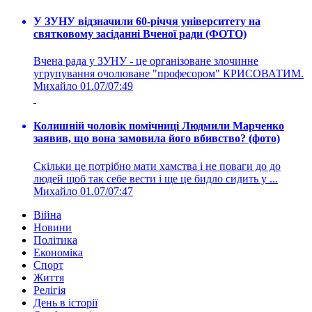
У ЗУНУ відзначили 60-річчя університету на
святковому засіданні Вченої ради (ФОТО)
Вчена рада у ЗУНУ - це організоване злочинне
угрупування очолюване "професором" КРИСОВАТИМ.
Михайло
01.07/07:49
Колишній чоловік помічниці Людмили Марченко
заявив, що вона замовила його вбивство? (фото)
Скільки це потрібно мати хамства і не поваги до до
людей щоб так себе вести і ще це бидло сидить у ...
Михайло
01.07/07:47
Війна
Новини
Політика
Економіка
Спорт
Життя
Релігія
День в історії