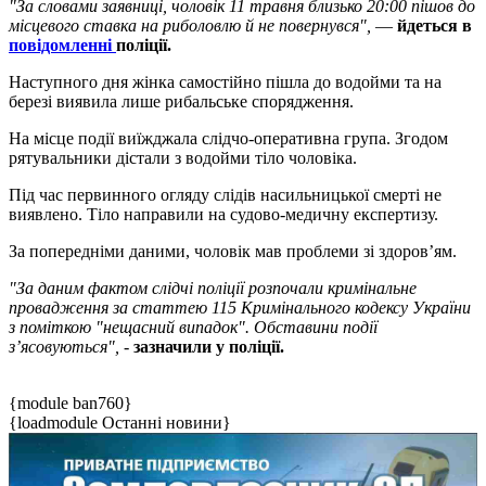
"За словами заявниці, чоловік 11 травня близько 20:00 пішов до
місцевого ставка на риболовлю й не повернувся",
—
йдеться в
повідомленні
поліції.
Наступного дня жінка самостійно пішла до водойми та на
березі виявила лише рибальське спорядження.
На місце події виїжджала слідчо-оперативна група. Згодом
рятувальники дістали з водойми тіло чоловіка.
Під час первинного огляду слідів насильницької смерті не
виявлено. Тіло направили на судово-медичну експертизу.
За попередніми даними, чоловік мав проблеми зі здоров’ям.
"За даним фактом слідчі поліції розпочали кримінальне
провадження за статтею 115 Кримінального кодексу України
з поміткою "нещасний випадок". Обставини події
з’ясовуються", -
зазначили у поліції.
{module ban760}
{loadmodule Останні новини}