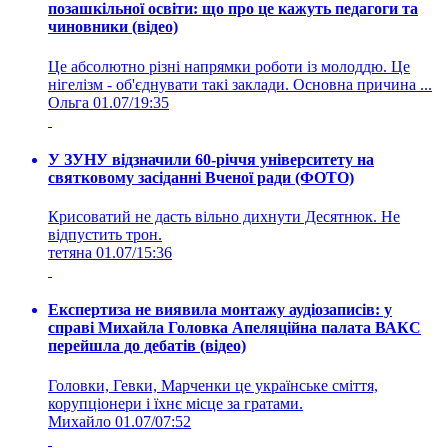
позашкільної освіти: що про це кажуть педагоги та
чиновники (відео)
Це абсолютно різні напрямки роботи із молоддю. Це
нігелізм - об'єднувати такі заклади. Основна причина ...
Ольга
01.07/19:35
У ЗУНУ відзначили 60-річчя університету на
святковому засіданні Вченої ради (ФОТО)
Крисоватий не дасть вільно дихнути Десятнюк. Не
відпустить трон.
тетяна
01.07/15:36
Експертиза не виявила монтажу аудіозаписів: у
справі Михайла Головка Апеляційна палата ВАКС
перейшла до дебатів (відео)
Головки, Гевки, Марченки це українське сміття,
корупціонери і їхнє місце за гратами.
Михайло
01.07/07:52