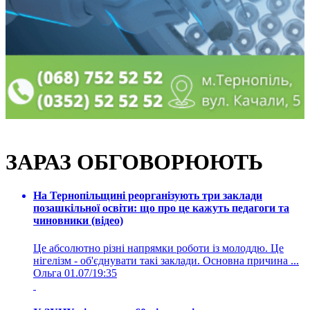
ЗАРАЗ ОБГОВОРЮЮТЬ
На Тернопільщині реорганізують три заклади
позашкільної освіти: що про це кажуть педагоги та
чиновники (відео)
Це абсолютно різні напрямки роботи із молоддю. Це
нігелізм - об'єднувати такі заклади. Основна причина ...
Ольга
01.07/19:35