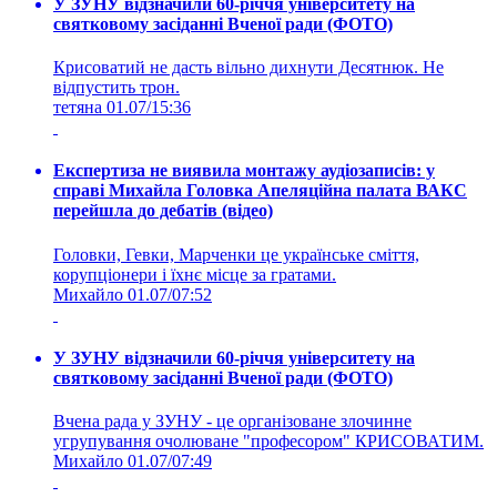
У ЗУНУ відзначили 60-річчя університету на
святковому засіданні Вченої ради (ФОТО)
Крисоватий не дасть вільно дихнути Десятнюк. Не
відпустить трон.
тетяна
01.07/15:36
Експертиза не виявила монтажу аудіозаписів: у
справі Михайла Головка Апеляційна палата ВАКС
перейшла до дебатів (відео)
Головки, Гевки, Марченки це українське сміття,
корупціонери і їхнє місце за гратами.
Михайло
01.07/07:52
У ЗУНУ відзначили 60-річчя університету на
святковому засіданні Вченої ради (ФОТО)
Вчена рада у ЗУНУ - це організоване злочинне
угрупування очолюване "професором" КРИСОВАТИМ.
Михайло
01.07/07:49