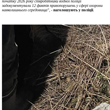
початку 2026 року співробітники водної поліції
задокументували 12 фактів правопорушень у сфері охорони
навколишнього середовища",
-
наголошують у поліції
.