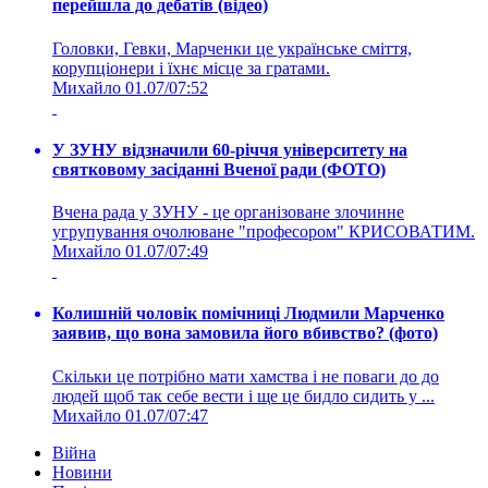
перейшла до дебатів (відео)
Головки, Гевки, Марченки це українське сміття,
корупціонери і їхнє місце за гратами.
Михайло
01.07/07:52
У ЗУНУ відзначили 60-річчя університету на
святковому засіданні Вченої ради (ФОТО)
Вчена рада у ЗУНУ - це організоване злочинне
угрупування очолюване "професором" КРИСОВАТИМ.
Михайло
01.07/07:49
Колишній чоловік помічниці Людмили Марченко
заявив, що вона замовила його вбивство? (фото)
Скільки це потрібно мати хамства і не поваги до до
людей щоб так себе вести і ще це бидло сидить у ...
Михайло
01.07/07:47
Війна
Новини