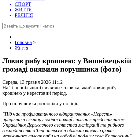
СПОРТ
ЖИТТЯ
РЕЛІГІЯ
Головна
>
Життя
Ловив рибу крошнею: у Вишнівецькій
громаді виявили порушника (фото)
Середа, 13 травня 2026 11:12
На Тернопільщині виявили чоловіка, який ловив рибу
крошнею у нерестовий період.
Про порушника розповіли у поліції.
"Під час профілактичного відпрацювання «Нерест»
працівники сектору водної поліції спільно з представником
Управління Державного агентства меліорації та рибного
господарства в Тернопільській області виявили факт
незаконного вилову риби на водоймі поблизу села Котюжини",