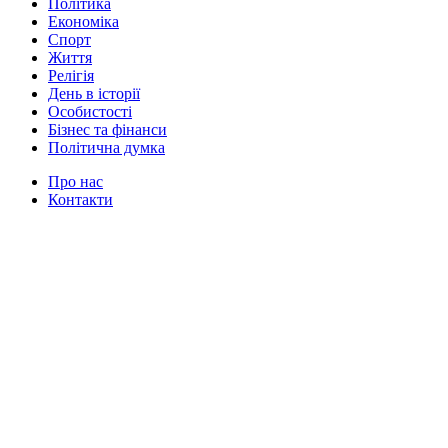
Політика
Економіка
Спорт
Життя
Релігія
День в історії
Особистості
Бізнес та фінанси
Політична думка
Про нас
Контакти