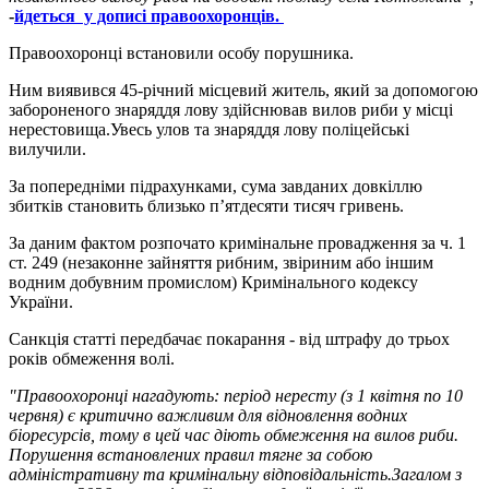
-
йдеться у дописі правоохоронців.
Правоохоронці встановили особу порушника.
Ним виявився 45-річний місцевий житель, який за допомогою
забороненого знаряддя лову здійснював вилов риби у місці
нерестовища.Увесь улов та знаряддя лову поліцейські
вилучили.
За попередніми підрахунками, сума завданих довкіллю
збитків становить близько п’ятдесяти тисяч гривень.
За даним фактом розпочато кримінальне провадження за ч. 1
ст. 249 (незаконне зайняття рибним, звіриним або іншим
водним добувним промислом) Кримінального кодексу
України.
Санкція статті передбачає покарання - від штрафу до трьох
років обмеження волі.
"Правоохоронці нагадують: період нересту (з 1 квітня по 10
червня) є критично важливим для відновлення водних
біоресурсів, тому в цей час діють обмеження на вилов риби.
Порушення встановлених правил тягне за собою
адміністративну та кримінальну відповідальність.Загалом з