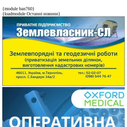
{module ban760}
{loadmodule Останні новини}