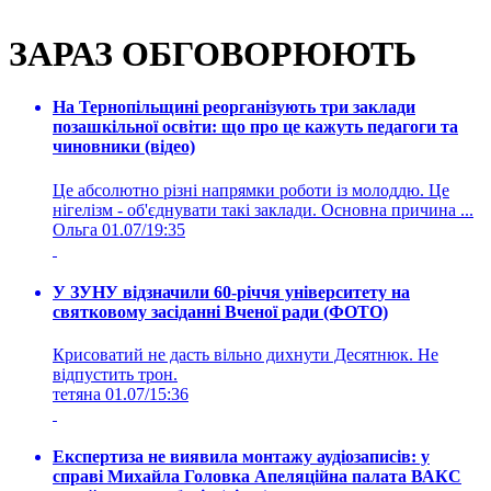
ЗАРАЗ ОБГОВОРЮЮТЬ
На Тернопільщині реорганізують три заклади
позашкільної освіти: що про це кажуть педагоги та
чиновники (відео)
Це абсолютно різні напрямки роботи із молоддю. Це
нігелізм - об'єднувати такі заклади. Основна причина ...
Ольга
01.07/19:35
У ЗУНУ відзначили 60-річчя університету на
святковому засіданні Вченої ради (ФОТО)
Крисоватий не дасть вільно дихнути Десятнюк. Не
відпустить трон.
тетяна
01.07/15:36
Експертиза не виявила монтажу аудіозаписів: у
справі Михайла Головка Апеляційна палата ВАКС