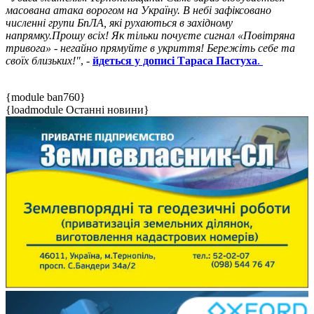
масована атака ворогом на Україну. В небі зафіксовано
численні групи БпЛА, які рухаються в західному
напрямку.Прошу всіх! Як тільки почуєте сигнал «Повітряна
тривога» - негайно прямуйте в укриття! Бережіть себе та
своїх близьких!"
, -
йдеться у дописі Тараса Пастуха
.
{module ban760}
{loadmodule Останні новини}