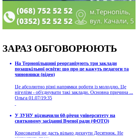
ЗАРАЗ ОБГОВОРЮЮТЬ
На Тернопільщині реорганізують три заклади
позашкільної освіти: що про це кажуть педагоги та
чиновники (відео)
Це абсолютно різні напрямки роботи із молоддю. Це
нігелізм - об'єднувати такі заклади. Основна причина ...
Ольга
01.07/19:35
У ЗУНУ відзначили 60-річчя університету на
святковому засіданні Вченої ради (ФОТО)
Крисоватий не дасть вільно дихнути Десятнюк. Не