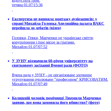
відпустить трон.
тетяна
01.07/15:36
Експертиза не виявила монтажу аудіозаписів: у
справі Михайла Головка Апеляційна палата ВАКС
перейшла до дебатів (відео)
Головки, Гевки, Марченки це українське сміття,
корупціонери і їхнє місце за гратами.
Михайло
01.07/07:52
У ЗУНУ відзначили 60-річчя університету на
святковому засіданні Вченої ради (ФОТО)
Вчена рада у ЗУНУ - це організоване злочинне
угрупування очолюване "професором" КРИСОВАТИМ.
Михайло
01.07/07:49
Колишній чоловік помічниці Людмили Марченко
заявив, що вона замовила його вбивство? (фото)