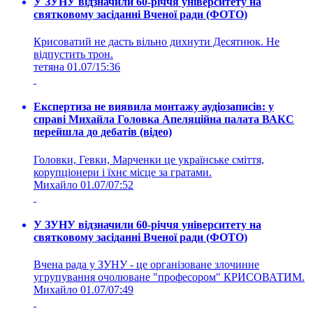
У ЗУНУ відзначили 60-річчя університету на
святковому засіданні Вченої ради (ФОТО)
Крисоватий не дасть вільно дихнути Десятнюк. Не
відпустить трон.
тетяна
01.07/15:36
Експертиза не виявила монтажу аудіозаписів: у
справі Михайла Головка Апеляційна палата ВАКС
перейшла до дебатів (відео)
Головки, Гевки, Марченки це українське сміття,
корупціонери і їхнє місце за гратами.
Михайло
01.07/07:52
У ЗУНУ відзначили 60-річчя університету на
святковому засіданні Вченої ради (ФОТО)
Вчена рада у ЗУНУ - це організоване злочинне
угрупування очолюване "професором" КРИСОВАТИМ.
Михайло
01.07/07:49