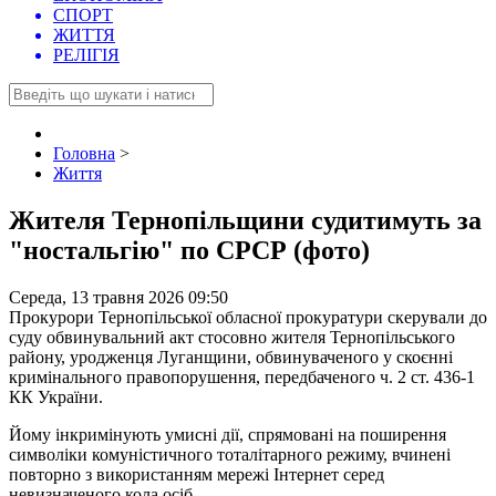
СПОРТ
ЖИТТЯ
РЕЛІГІЯ
Головна
>
Життя
Жителя Тернопільщини судитимуть за
"ностальгію" по СРСР (фото)
Середа, 13 травня 2026 09:50
Прокурори Тернопільської обласної прокуратури скерували до
суду обвинувальний акт стосовно жителя Тернопільського
району, уродженця Луганщини, обвинуваченого у скоєнні
кримінального правопорушення, передбаченого ч. 2 ст. 436-1
КК України.
Йому інкримінують умисні дії, спрямовані на поширення
символіки комуністичного тоталітарного режиму, вчинені
повторно з використанням мережі Інтернет серед
невизначеного кола осіб.