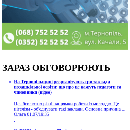
ЗАРАЗ ОБГОВОРЮЮТЬ
На Тернопільщині реорганізують три заклади
позашкільної освіти: що про це кажуть педагоги та
чиновники (відео)
Це абсолютно різні напрямки роботи із молоддю. Це
нігелізм - об'єднувати такі заклади. Основна причина ...
Ольга
01.07/19:35