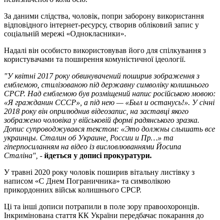
За даними слідства, чоловік, попри заборону використання
відповідного інтернет-ресурсу, створив обліковий запис у
соціальній мережі «Однокласники».
Надалі він особисто використовував його для спілкування з
користувачами та поширення комуністичної ідеології.
"У квітні 2017 року обвинувачений поширив зображення з
емблемою, стилізованою під державну символіку колишнього
СРСР. Над емблемою був розміщений напис російською мовою:
«Я гражданин СССР», а під нею — «Был и останусь!». У січні
2018 року він оприлюднив відеозапис, на заставці якого
зображено чоловіка у військовій формі радянського зразка.
Допис супроводжувався текстом: «Это должны слышать все
украинцы. Сталин об Украине, России и Пр…» та
гіперпосиланням на відео із висловлюваннями Йосипа
Сталіна",
-
йдеться у дописі прокуратури.
У травні 2020 року чоловік поширив вітальну листівку з
написом «С Днем Пограничника» та символікою
прикордонних військ колишнього СРСР.
Ці та інші дописи потрапили в поле зору правоохоронців.
Інкримінована стаття КК України передбачає покарання до