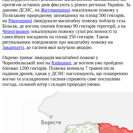
протягом останніх днів фіксують у різних регіонах України. За
даними ДСНС, на
Житомирщині
локалізували пожежу у
Поліському природному заповіднику на площі 500 гектарів,
на
Рівненщині
ліквідували масштабну пожежу поблизу села
Більськ, де вогонь охопив близько 90 гектарів території, а на
Чернігівщині
локалізували пожежу сухої рослинності та
самосійних насаджень на площі 350 гектарів. Також
рятувальники повідомляли про масштабну пожежу на
Закарпатті
, до гасіння якої залучали авіацію.
Окремо триває ліквідація масштабної пожежі у
Чорнобильській зоні на
Київщині
, де вогнем уже пройдено
близько 1200 гектарів. Пожежа виникла 7 травня після
падіння дронів, однак у ДСНС наголошують, що поширенню
вогню та ускладненню гасіння сприяють саме посушлива
погода, сильний вітер і складні природні умови.