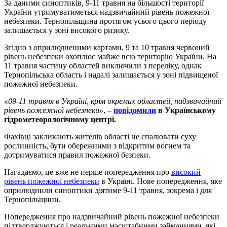
За даними синоптиків, 9-11 травня на більшості території
України утримуватиметься надзвичайний рівень пожежної
небезпеки. Тернопільщина протягом усього цього періоду
залишається у зоні високого ризику.
Згідно з оприлюдненими картами, 9 та 10 травня червоний
рівень небезпеки охоплює майже всю територію України. На
11 травня частину областей виключили з переліку, однак
Тернопільська область і надалі залишається у зоні підвищеної
пожежної небезпеки.
«09-11 травня в Україні, крім окремих областей, надзвичайний
рівень пожежної небезпеки»
, –
повідомили
в Українському
гідрометеорологічному центрі.
Фахівці закликають жителів області не спалювати суху
рослинність, бути обережними з відкритим вогнем та
дотримуватися правил пожежної безпеки.
Нагадаємо, це вже не перше попередження про
високий
рівень пожежної небезпеки
в Україні. Нове попередження, яке
оприлюднили синоптики діятиме 9-11 травня, зокрема і для
Тернопільщини.
Попередження про надзвичайний рівень пожежної небезпеки
підтверджуються і реальними масштабними займаннями, які