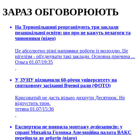
ЗАРАЗ ОБГОВОРЮЮТЬ
На Тернопільщині реорганізують три заклади
позашкільної освіти: що про це кажуть педагоги та
чиновники (відео)
Це абсолютно різні напрямки роботи із молоддю. Це
нігелізм - об'єднувати такі заклади. Основна причина ...
Ольга
01.07/19:35
У ЗУНУ відзначили 60-річчя університету на
святковому засіданні Вченої ради (ФОТО)
Крисоватий не дасть вільно дихнути Десятнюк. Не
відпустить трон.
тетяна
01.07/15:36
Експертиза не виявила монтажу аудіозаписів: у
справі Михайла Головка Апеляційна палата ВАКС
перейшла до дебатів (відео)