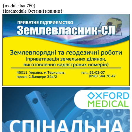
{module ban760}
{loadmodule Останні новини}