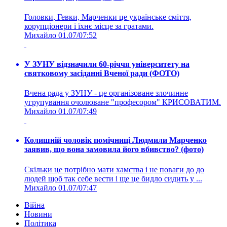
Головки, Гевки, Марченки це українське сміття,
корупціонери і їхнє місце за гратами.
Михайло
01.07/07:52
У ЗУНУ відзначили 60-річчя університету на
святковому засіданні Вченої ради (ФОТО)
Вчена рада у ЗУНУ - це організоване злочинне
угрупування очолюване "професором" КРИСОВАТИМ.
Михайло
01.07/07:49
Колишній чоловік помічниці Людмили Марченко
заявив, що вона замовила його вбивство? (фото)
Скільки це потрібно мати хамства і не поваги до до
людей щоб так себе вести і ще це бидло сидить у ...
Михайло
01.07/07:47
Війна
Новини
Політика