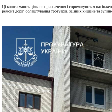
Ці кошти мають цільове призначення і спрямовуються на: інжене
ремонт доріг, облаштування тротуарів, заїзних кишень та зупин