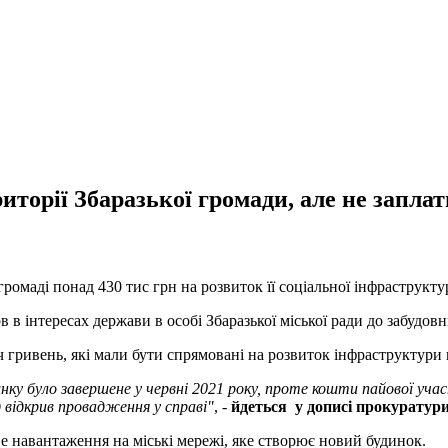
иторії Збаразької громади, але не заплат
ромаді понад 430 тис грн на розвиток її соціальної інфраструкту
 інтересах держави в особі Збаразької міської ради до забудовн
 гривень, які мали бути спрямовані на розвиток інфраструктури
нку було завершене у червні 2021 року, проте кошти пайової уча
 відкрив провадження у справі"
, -
йдеться у дописі прокуратур
е навантаження на міські мережі, яке створює новий будинок.