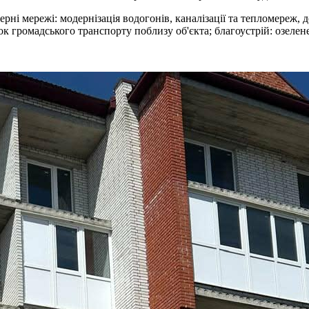
рні мережі: модернізація водогонів, каналізації та тепломереж,
ок громадського транспорту поблизу об'єкта; благоустрій: озелен