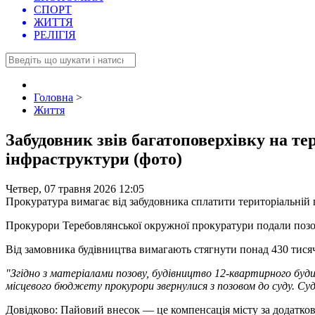
СПОРТ
ЖИТТЯ
РЕЛІГІЯ
Головна
>
Життя
Забудовник звів багатоповерхівку на тер
інфраструктури (фото)
Четвер, 07 травня 2026 12:05
Прокуратура вимагає від забудовника сплатити територіальній г
Прокурори Теребовлянської окружної прокуратури подали позов в
Від замовника будівництва вимагають стягнути понад 430 тисяч
"Згідно з матеріалами позову, будівництво 12-квартирного буди
місцевого бюджету прокурори звернулися з позовом до суду. Суд
Довідково: Пайовий внесок — це компенсація місту за додатков