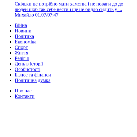
Скільки це потрібно мати хамства і не поваги до до
людей щоб так себе вести і ще це бидло сидить у ...
Михайло
01.07/07:47
Війна
Новини
Політика
Економіка
Спорт
Життя
Релігія
День в історії
Особистості
Бізнес та фінанси
Політична думка
Про нас
Контакти