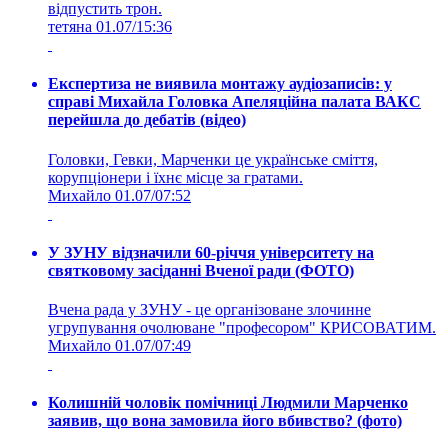
відпустить трон.
тетяна
01.07/15:36
Експертиза не виявила монтажу аудіозаписів: у
справі Михайла Головка Апеляційна палата ВАКС
перейшла до дебатів (відео)
Головки, Гевки, Марченки це українське сміття,
корупціонери і їхнє місце за гратами.
Михайло
01.07/07:52
У ЗУНУ відзначили 60-річчя університету на
святковому засіданні Вченої ради (ФОТО)
Вчена рада у ЗУНУ - це організоване злочинне
угрупування очолюване "професором" КРИСОВАТИМ.
Михайло
01.07/07:49
Колишній чоловік помічниці Людмили Марченко
заявив, що вона замовила його вбивство? (фото)