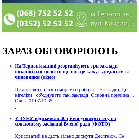
ЗАРАЗ ОБГОВОРЮЮТЬ
На Тернопільщині реорганізують три заклади
позашкільної освіти: що про це кажуть педагоги та
чиновники (відео)
Це абсолютно різні напрямки роботи із молоддю. Це
нігелізм - об'єднувати такі заклади. Основна причина ...
Ольга
01.07/19:35
У ЗУНУ відзначили 60-річчя університету на
святковому засіданні Вченої ради (ФОТО)
Крисоватий не дасть вільно дихнути Десятнюк. Не