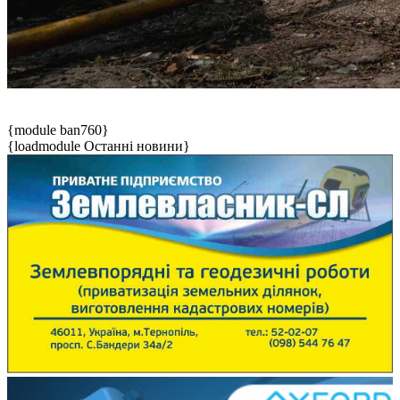
{module ban760}
{loadmodule Останні новини}