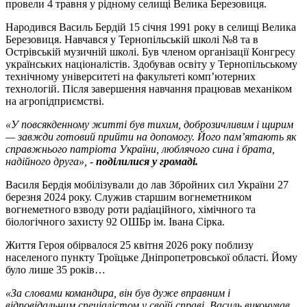
провели 4 травня у рідному селищі Велика Березовиця.
Народився Василь Бердій 15 січня 1991 року в селищі Велика
Березовиця. Навчався у Тернопільській школі №8 та в
Острівській музичній школі. Був членом організації Конгресу
українських націоналістів. Здобував освіту у Тернопільському
технічному університеті на факультеті комп’ютерних
технологій. Після завершення навчання працював механіком
на агропідприємстві.
«У повсякденному житті був тихим, доброзичливим і щирим
— завжди готовий прийти на допомогу. Його пам’ятають як
справжнього патріота України, люблячого сина і брата,
надійного друга», -
поділилися у громаді.
Василя Бердія мобілізували до лав Збройних сил України 27
березня 2024 року. Служив старшим вогнеметником
вогнеметного взводу роти радіаційного, хімічного та
біологічного захисту 92 ОШБр ім. Івана Сірка.
Життя Героя обірвалося 25 квітня 2026 року поблизу
населеного пункту Троїцьке Дніпропетровської області. Йому
було лише 35 років…
«За словами командира, він був дуже вправним і
відповідальним спеціалістом у своїй справі. Василь виконував