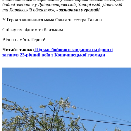
бойові завдання у Дніпропетровській, Запорізькій, Донецькій
та Харківській областях», -
зазначили у громаді
.
У Героя залишилися мама Ольга та сестра Галина.
Співчуття рідним та близьким.
Вічна пам’ять Герою!
Читайт також:
Під час бойового завдання на фронті
загинув 23-річний воїн з Копичинецької громади