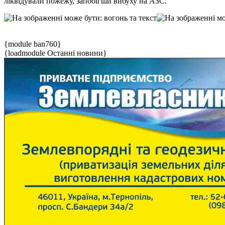
ліквідували пожежу, запобігши вибуху на АЗС.
{module ban760}
{loadmodule Останні новини}