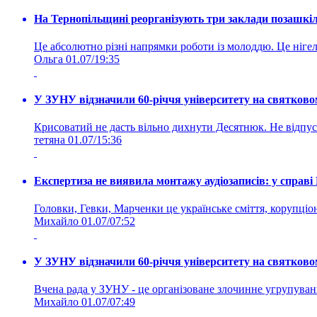
На Тернопільщині реорганізують три заклади позашкіль
Це абсолютно різні напрямки роботи із молоддю. Це нігелі
Ольга
01.07/19:35
У ЗУНУ відзначили 60-річчя університету на святково
Крисоватий не дасть вільно дихнути Десятнюк. Не відпус
тетяна
01.07/15:36
Експертиза не виявила монтажу аудіозаписів: у справ
Головки, Гевки, Марченки це українське сміття, корупціоне
Михайло
01.07/07:52
У ЗУНУ відзначили 60-річчя університету на святково
Вчена рада у ЗУНУ - це організоване злочинне угруп
Михайло
01.07/07:49