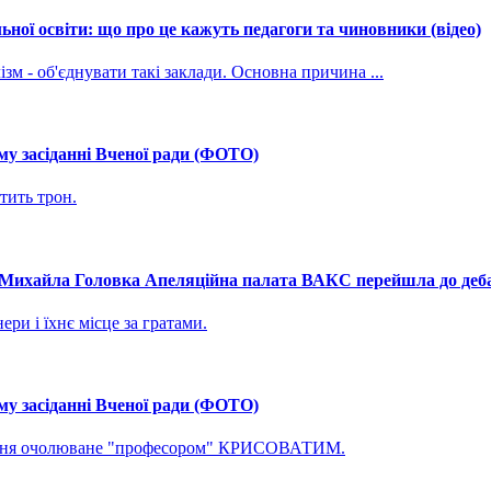
ної освіти: що про це кажуть педагоги та чиновники (відео)
зм - об'єднувати такі заклади. Основна причина ...
му засіданні Вченої ради (ФОТО)
тить трон.
і Михайла Головка Апеляційна палата ВАКС перейшла до дебат
ри і їхнє місце за гратами.
му засіданні Вченої ради (ФОТО)
ування очолюване "професором" КРИСОВАТИМ.