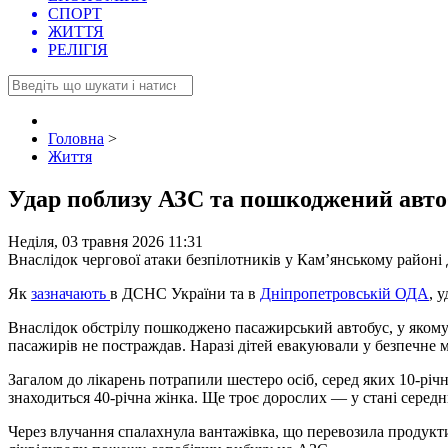
СПОРТ
ЖИТТЯ
РЕЛІГІЯ
Головна
>
Життя
Удар поблизу АЗС та пошкоджений автоб
Неділя, 03 травня 2026 11:31
Внаслідок чергової атаки безпілотників у Кам’янському районі
Як
зазначають
в ДСНС України та в
Дніпропетровській ОДА
, 
Внаслідок обстрілу пошкоджено пасажирський автобус, у якому 
пасажирів не постраждав. Наразі дітей евакуювали у безпечне 
Загалом до лікарень потрапили шестеро осіб, серед яких 10-річн
знаходиться 40-річна жінка. Ще троє дорослих — у стані середнь
Через влучання спалахнула вантажівка, що перевозила продукт