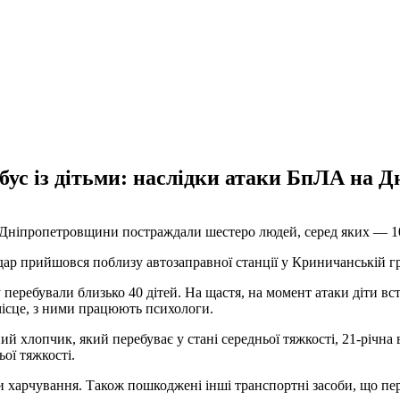
ус із дітьми: наслідки атаки БпЛА на Д
 Дніпропетровщини постраждали шестеро людей, серед яких — 10-
удар прийшовся поблизу автозаправної станції у Криничанській г
перебували близько 40 дітей. На щастя, на момент атаки діти вс
місце, з ними працюють психологи.
ий хлопчик, який перебуває у стані середньої тяжкості, 21-річна 
ої тяжкості.
и харчування. Також пошкоджені інші транспортні засоби, що пе