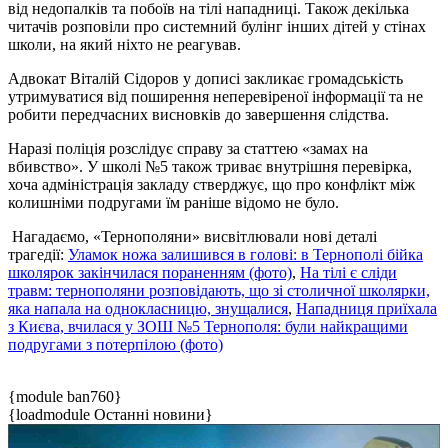
від недопалків та побоїв на тілі нападниці. Також декілька
читачів розповіли про системний булінг інших дітей у стінах
школи, на який ніхто не реагував.
Адвокат Віталій Сідоров у дописі закликає громадськість
утримуватися від поширення неперевіреної інформації та не
робити передчасних висновків до завершення слідства.
Наразі поліція розслідує справу за статтею «замах на
вбивство». У школі №5 також триває внутрішня перевірка,
хоча адміністрація закладу стверджує, що про конфлікт між
колишніми подругами їм раніше відомо не було.
Нагадаємо, «Тернополяни» висвітлювали нові деталі
трагедії:
Уламок ножа залишився в голові: в Тернополі бійка
школярок закінчилася пораненням (фото)
,
На тілі є сліди
травм: тернополяни розповідають, що зі столичної школярки,
яка напала на однокласницю, знущалися
,
Нападниця приїхала
з Києва, вчилася у ЗОШ №5 Тернополя: були найкращими
подругами з потерпілою (фото)
{module ban760}
{loadmodule Останні новини}