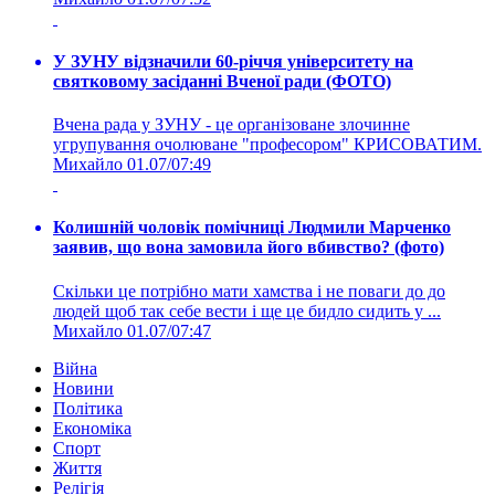
У ЗУНУ відзначили 60-річчя університету на
святковому засіданні Вченої ради (ФОТО)
Вчена рада у ЗУНУ - це організоване злочинне
угрупування очолюване "професором" КРИСОВАТИМ.
Михайло
01.07/07:49
Колишній чоловік помічниці Людмили Марченко
заявив, що вона замовила його вбивство? (фото)
Скільки це потрібно мати хамства і не поваги до до
людей щоб так себе вести і ще це бидло сидить у ...
Михайло
01.07/07:47
Війна
Новини
Політика
Економіка
Спорт
Життя
Релігія