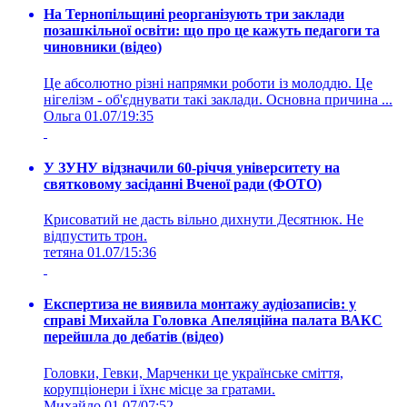
На Тернопільщині реорганізують три заклади
позашкільної освіти: що про це кажуть педагоги та
чиновники (відео)
Це абсолютно різні напрямки роботи із молоддю. Це
нігелізм - об'єднувати такі заклади. Основна причина ...
Ольга
01.07/19:35
У ЗУНУ відзначили 60-річчя університету на
святковому засіданні Вченої ради (ФОТО)
Крисоватий не дасть вільно дихнути Десятнюк. Не
відпустить трон.
тетяна
01.07/15:36
Експертиза не виявила монтажу аудіозаписів: у
справі Михайла Головка Апеляційна палата ВАКС
перейшла до дебатів (відео)
Головки, Гевки, Марченки це українське сміття,
корупціонери і їхнє місце за гратами.
Михайло
01.07/07:52