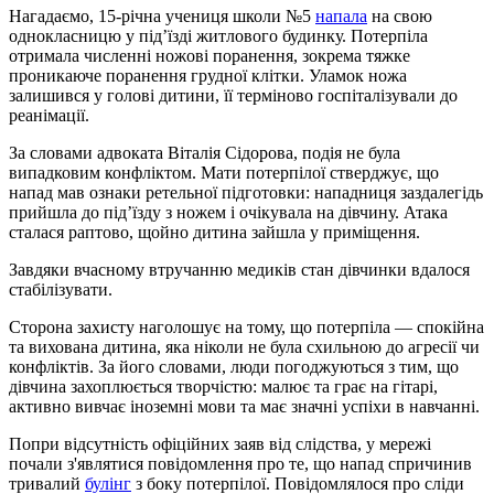
Нагадаємо, 15-річна учениця школи №5
напала
на свою
однокласницю у під’їзді житлового будинку. Потерпіла
отримала численні ножові поранення, зокрема тяжке
проникаюче поранення грудної клітки. Уламок ножа
залишився у голові дитини, її терміново госпіталізували до
реанімації.
За словами адвоката Віталія Сідорова, подія не була
випадковим конфліктом. Мати потерпілої стверджує, що
напад мав ознаки ретельної підготовки: нападниця заздалегідь
прийшла до під’їзду з ножем і очікувала на дівчину. Атака
сталася раптово, щойно дитина зайшла у приміщення.
Завдяки вчасному втручанню медиків стан дівчинки вдалося
стабілізувати.
Сторона захисту наголошує на тому, що потерпіла — спокійна
та вихована дитина, яка ніколи не була схильною до агресії чи
конфліктів. За його словами, люди погоджуються з тим, що
дівчина захоплюється творчістю: малює та грає на гітарі,
активно вивчає іноземні мови та має значні успіхи в навчанні.
Попри відсутність офіційних заяв від слідства, у мережі
почали з'являтися повідомлення про те, що напад спричинив
тривалий
булінг
з боку потерпілої. Повідомлялося про сліди