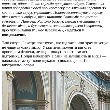
тривоги, однак під час служби пролунали вибухи. Священник
тричі попередив людей про небезпеку та закликав перейти до
крипти, яка слугує укриттям. Попередження лунали одразу
після перших вибухів, після читання Євангелія та вже по
завершенні Літургії. Усі, хто бажав, змогли спуститися в
безпечне місце, а духовенство залишилося разом із вірянами,
щоб підтримати їх у час небезпеки», -
йдеться у
повідомленні.
Такі ситуації вкотре показують, що під час війни храм виконує
не лише духовну місію. У критичні моменти він стає
простором безпеки, де люди можуть знайти захист і
підтримку. Попри небезпеку, віряни не залишають ці місця —
навпаки, саме тут вони шукають спокою, єдності та
внутрішньої опори.