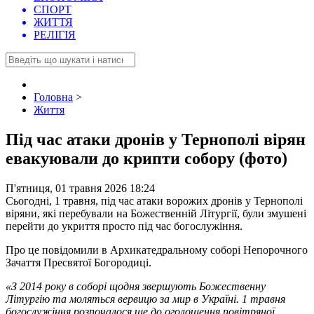
СПОРТ
ЖИТТЯ
РЕЛІГІЯ
Головна
>
Життя
Під час атаки дронів у Тернополі вірян
евакуювали до крипти собору (фото)
П'ятниця, 01 травня 2026 18:24
Сьогодні, 1 травня, під час атаки ворожих дронів у Тернополі
віряни, які перебували на Божественній Літургії, були змушені
перейти до укриття просто під час богослужіння.
Про це повідомили в Архикатедральному соборі Непорочного
Зачаття Пресвятої Богородиці.
«З 2014 року в соборі щодня звершують Божественну
Літургію та моляться вервицю за мир в Україні. 1 травня
богослужіння розпочалося ще до оголошення повітряної