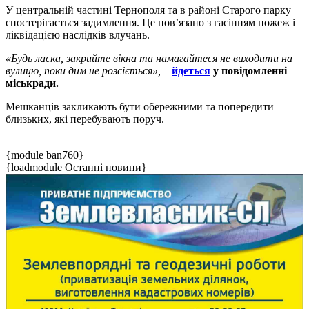
У центральній частині Тернополя та в районі Старого парку
спостерігається задимлення. Це пов’язано з гасінням пожеж і
ліквідацією наслідків влучань.
«Будь ласка, закрийте вікна та намагайтеся не виходити на
вулицю, поки дим не розсіється»,
–
йдеться
у повідомленні
міськради.
Мешканців закликають бути обережними та попередити
близьких, які перебувають поруч.
{module ban760}
{loadmodule Останні новини}