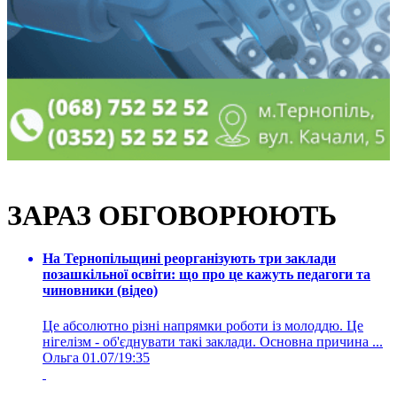
ЗАРАЗ ОБГОВОРЮЮТЬ
На Тернопільщині реорганізують три заклади
позашкільної освіти: що про це кажуть педагоги та
чиновники (відео)
Це абсолютно різні напрямки роботи із молоддю. Це
нігелізм - об'єднувати такі заклади. Основна причина ...
Ольга
01.07/19:35