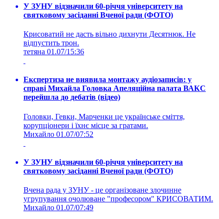
У ЗУНУ відзначили 60-річчя університету на
святковому засіданні Вченої ради (ФОТО)
Крисоватий не дасть вільно дихнути Десятнюк. Не
відпустить трон.
тетяна
01.07/15:36
Експертиза не виявила монтажу аудіозаписів: у
справі Михайла Головка Апеляційна палата ВАКС
перейшла до дебатів (відео)
Головки, Гевки, Марченки це українське сміття,
корупціонери і їхнє місце за гратами.
Михайло
01.07/07:52
У ЗУНУ відзначили 60-річчя університету на
святковому засіданні Вченої ради (ФОТО)
Вчена рада у ЗУНУ - це організоване злочинне
угрупування очолюване "професором" КРИСОВАТИМ.
Михайло
01.07/07:49