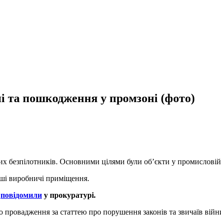
і та пошкодження у промзоні (фото)
их безпілотників. Основними цілями були об’єкти у промисловій 
нші виробничі приміщення.
–
повідомили
у прокуратурі.
 провадження за статтею про порушення законів та звичаїв війн