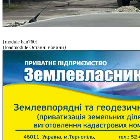
{module ban760}
{loadmodule Останні новини}