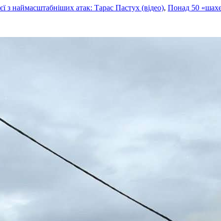
єї з наймасштабніших атак: Тарас Пастух (відео)
,
Понад 50 «шахед