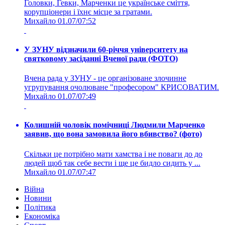
Головки, Гевки, Марченки це українське сміття,
корупціонери і їхнє місце за гратами.
Михайло
01.07/07:52
У ЗУНУ відзначили 60-річчя університету на
святковому засіданні Вченої ради (ФОТО)
Вчена рада у ЗУНУ - це організоване злочинне
угрупування очолюване "професором" КРИСОВАТИМ.
Михайло
01.07/07:49
Колишній чоловік помічниці Людмили Марченко
заявив, що вона замовила його вбивство? (фото)
Скільки це потрібно мати хамства і не поваги до до
людей щоб так себе вести і ще це бидло сидить у ...
Михайло
01.07/07:47
Війна
Новини
Політика
Економіка