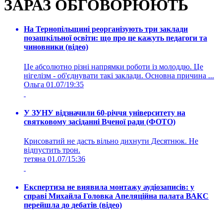
ЗАРАЗ ОБГОВОРЮЮТЬ
На Тернопільщині реорганізують три заклади
позашкільної освіти: що про це кажуть педагоги та
чиновники (відео)
Це абсолютно різні напрямки роботи із молоддю. Це
нігелізм - об'єднувати такі заклади. Основна причина ...
Ольга
01.07/19:35
У ЗУНУ відзначили 60-річчя університету на
святковому засіданні Вченої ради (ФОТО)
Крисоватий не дасть вільно дихнути Десятнюк. Не
відпустить трон.
тетяна
01.07/15:36
Експертиза не виявила монтажу аудіозаписів: у
справі Михайла Головка Апеляційна палата ВАКС
перейшла до дебатів (відео)