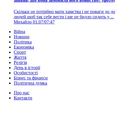
заявив, що вона замовила його вбивство? (фото)
Скільки це потрібно мати хамства і не поваги до до
людей щоб так себе вести і ще це бидло сидить у ...
Михайло
01.07/07:47
Війна
Новини
Політика
Економіка
Спорт
Життя
Релігія
День в історії
Особистості
Бізнес та фінанси
Політична думка
Про нас
Контакти