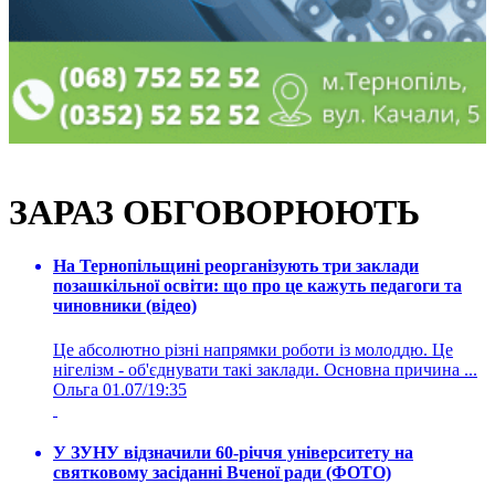
ЗАРАЗ ОБГОВОРЮЮТЬ
На Тернопільщині реорганізують три заклади
позашкільної освіти: що про це кажуть педагоги та
чиновники (відео)
Це абсолютно різні напрямки роботи із молоддю. Це
нігелізм - об'єднувати такі заклади. Основна причина ...
Ольга
01.07/19:35
У ЗУНУ відзначили 60-річчя університету на
святковому засіданні Вченої ради (ФОТО)