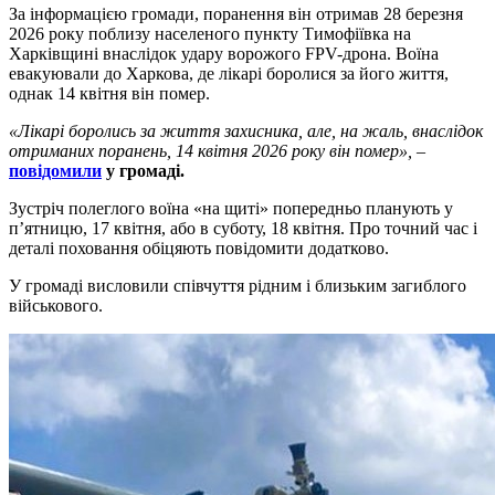
За інформацією громади, поранення він отримав 28 березня
2026 року поблизу населеного пункту Тимофіївка на
Харківщині внаслідок удару ворожого FPV-дрона. Воїна
евакуювали до Харкова, де лікарі боролися за його життя,
однак 14 квітня він помер.
«Лікарі боролись за життя захисника, але, на жаль, внаслідок
отриманих поранень, 14 квітня 2026 року він помер»,
–
повідомили
у громаді.
Зустріч полеглого воїна «на щиті» попередньо планують у
п’ятницю, 17 квітня, або в суботу, 18 квітня. Про точний час і
деталі поховання обіцяють повідомити додатково.
У громаді висловили співчуття рідним і близьким загиблого
військового.