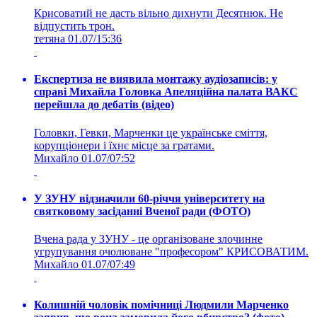
Крисоватий не дасть вільно дихнути Десятнюк. Не
відпустить трон.
тетяна
01.07/15:36
Експертиза не виявила монтажу аудіозаписів: у
справі Михайла Головка Апеляційна палата ВАКС
перейшла до дебатів (відео)
Головки, Гевки, Марченки це українське сміття,
корупціонери і їхнє місце за гратами.
Михайло
01.07/07:52
У ЗУНУ відзначили 60-річчя університету на
святковому засіданні Вченої ради (ФОТО)
Вчена рада у ЗУНУ - це організоване злочинне
угрупування очолюване "професором" КРИСОВАТИМ.
Михайло
01.07/07:49
Колишній чоловік помічниці Людмили Марченко