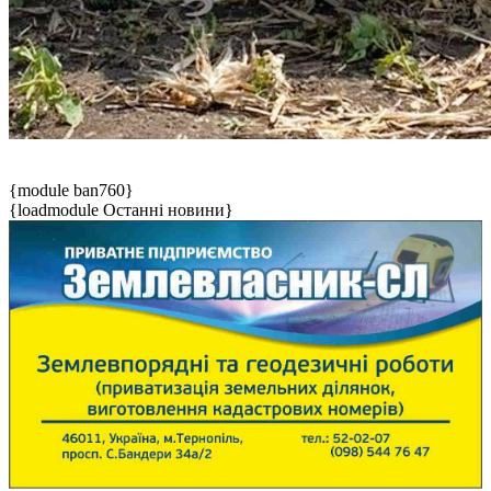
{module ban760}
{loadmodule Останні новини}