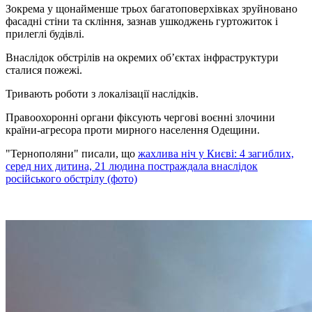
Зокрема у щонайменше трьох багатоповерхівках зруйновано
фасадні стіни та скління, зазнав ушкоджень гуртожиток і
прилеглі будівлі.
Внаслідок обстрілів на окремих обʼєктах інфраструктури
сталися пожежі.
Тривають роботи з локалізації наслідків.
Правоохоронні органи фіксують чергові воєнні злочини
країни-агресора проти мирного населення Одещини.
"Тернополяни" писали, що
жахлива ніч у Києві: 4 загиблих,
серед них дитина, 21 людина постраждала внаслідок
російського обстрілу (фото)