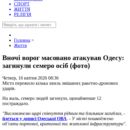
СПОРТ
ЖИТТЯ
РЕЛІГІЯ
Головна
>
Життя
Вночі ворог масовано атакував Одесу:
загинули семеро осіб (фото)
Четвер, 16 квітня 2026 08:36
Місто пережило кілька хвиль змішаних ракетно-дронових
ударів.
На жаль, семеро людей загинуло, щонайменше 12
постраждало.
"Висловлюємо щирі співчуття рідним та близьким загиблих
, -
йдеться у дописі Одеської ОВА
. -
У місті пошкоджено
обʼєкти портової, критичної та житлової інфраструктури".