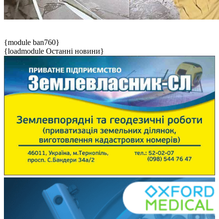
{module ban760}
{loadmodule Останні новини}