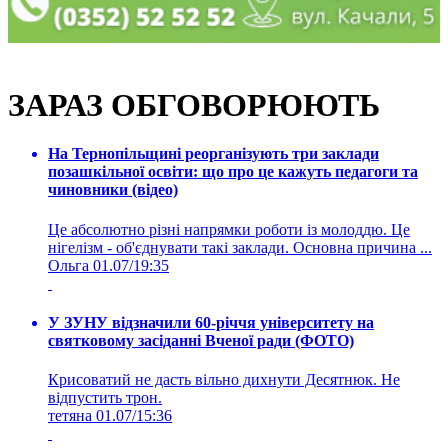
ЗАРАЗ ОБГОВОРЮЮТЬ
На Тернопільщині реорганізують три заклади
позашкільної освіти: що про це кажуть педагоги та
чиновники (відео)
Це абсолютно різні напрямки роботи із молоддю. Це
нігелізм - об'єднувати такі заклади. Основна причина ...
Ольга
01.07/19:35
У ЗУНУ відзначили 60-річчя університету на
святковому засіданні Вченої ради (ФОТО)
Крисоватий не дасть вільно дихнути Десятнюк. Не
відпустить трон.
тетяна
01.07/15:36