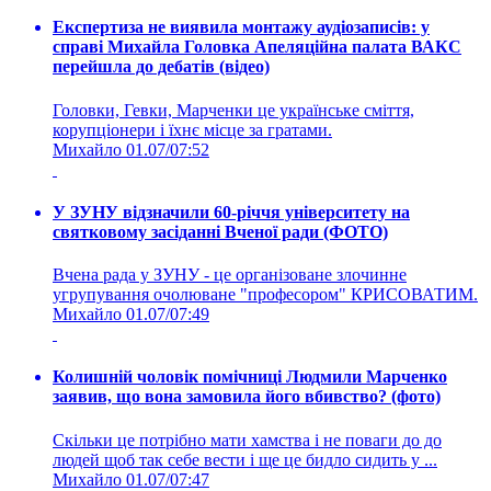
Експертиза не виявила монтажу аудіозаписів: у
справі Михайла Головка Апеляційна палата ВАКС
перейшла до дебатів (відео)
Головки, Гевки, Марченки це українське сміття,
корупціонери і їхнє місце за гратами.
Михайло
01.07/07:52
У ЗУНУ відзначили 60-річчя університету на
святковому засіданні Вченої ради (ФОТО)
Вчена рада у ЗУНУ - це організоване злочинне
угрупування очолюване "професором" КРИСОВАТИМ.
Михайло
01.07/07:49
Колишній чоловік помічниці Людмили Марченко
заявив, що вона замовила його вбивство? (фото)
Скільки це потрібно мати хамства і не поваги до до
людей щоб так себе вести і ще це бидло сидить у ...
Михайло
01.07/07:47