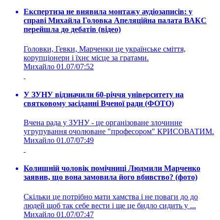
Експертиза не виявила монтажу аудіозаписів: у
справі Михайла Головка Апеляційна палата ВАКС
перейшла до дебатів (відео)
Головки, Гевки, Марченки це українське сміття,
корупціонери і їхнє місце за гратами.
Михайло
01.07/07:52
У ЗУНУ відзначили 60-річчя університету на
святковому засіданні Вченої ради (ФОТО)
Вчена рада у ЗУНУ - це організоване злочинне
угрупування очолюване "професором" КРИСОВАТИМ.
Михайло
01.07/07:49
Колишній чоловік помічниці Людмили Марченко
заявив, що вона замовила його вбивство? (фото)
Скільки це потрібно мати хамства і не поваги до до
людей щоб так себе вести і ще це бидло сидить у ...
Михайло
01.07/07:47