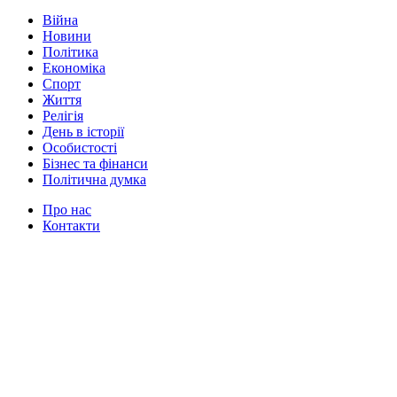
Війна
Новини
Політика
Економіка
Спорт
Життя
Релігія
День в історії
Особистості
Бізнес та фінанси
Політична думка
Про нас
Контакти