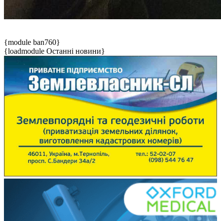
{module ban760}
{loadmodule Останні новини}