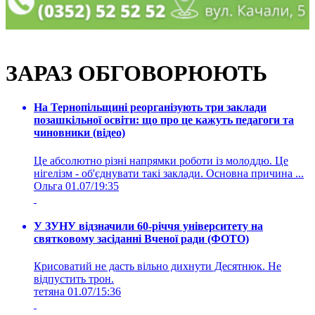
ЗАРАЗ ОБГОВОРЮЮТЬ
На Тернопільщині реорганізують три заклади
позашкільної освіти: що про це кажуть педагоги та
чиновники (відео)
Це абсолютно різні напрямки роботи із молоддю. Це
нігелізм - об'єднувати такі заклади. Основна причина ...
Ольга
01.07/19:35
У ЗУНУ відзначили 60-річчя університету на
святковому засіданні Вченої ради (ФОТО)
Крисоватий не дасть вільно дихнути Десятнюк. Не
відпустить трон.
тетяна
01.07/15:36