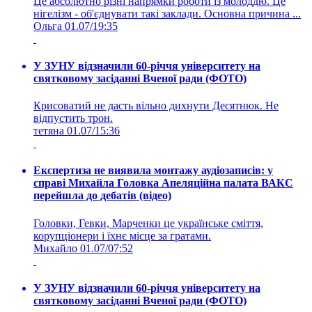
Це абсолютно різні напрямки роботи із молоддю. Це
нігелізм - об'єднувати такі заклади. Основна причина ...
Ольга
01.07/19:35
У ЗУНУ відзначили 60-річчя університету на
святковому засіданні Вченої ради (ФОТО)
Крисоватий не дасть вільно дихнути Десятнюк. Не
відпустить трон.
тетяна
01.07/15:36
Експертиза не виявила монтажу аудіозаписів: у
справі Михайла Головка Апеляційна палата ВАКС
перейшла до дебатів (відео)
Головки, Гевки, Марченки це українське сміття,
корупціонери і їхнє місце за гратами.
Михайло
01.07/07:52
У ЗУНУ відзначили 60-річчя університету на
святковому засіданні Вченої ради (ФОТО)