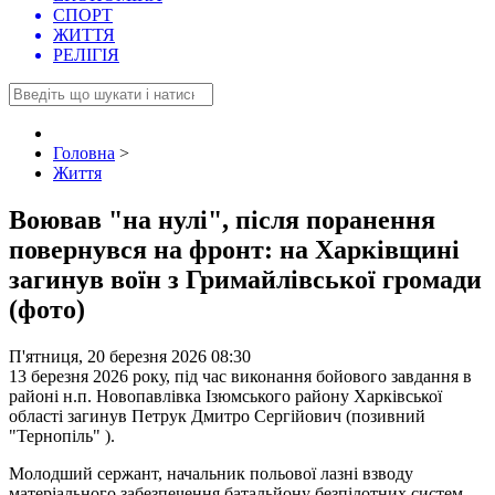
СПОРТ
ЖИТТЯ
РЕЛІГІЯ
Головна
>
Життя
Воював "на нулі", після поранення
повернувся на фронт: на Харківщині
загинув воїн з Гримайлівської громади
(фото)
П'ятниця, 20 березня 2026 08:30
13 березня 2026 року, під час виконання бойового завдання в
районі н.п. Новопавлівка Ізюмського району Харківської
області загинув Петрук Дмитро Сергійович (позивний
"Тернопіль" ).
Молодший сержант, начальник польової лазні взводу
матеріального забезпечення батальйону безпілотних систем