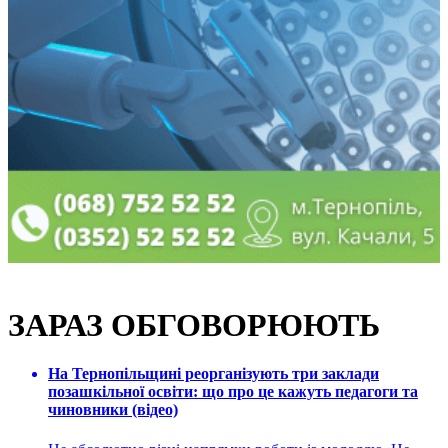
ЗАРАЗ ОБГОВОРЮЮТЬ
На Тернопільщині реорганізують три заклади
позашкільної освіти: що про це кажуть педагоги та
чиновники (відео)