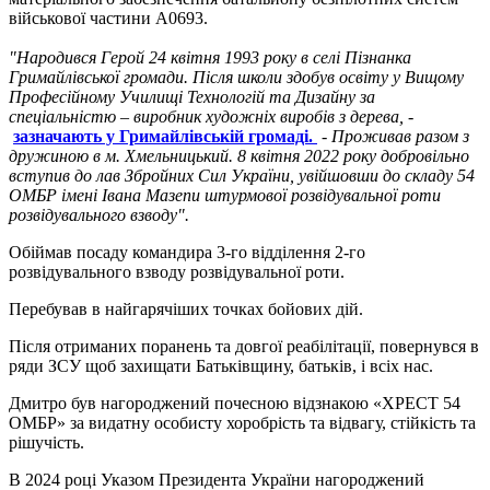
військової частини А0693.
"Народився Герой 24 квітня 1993 року в селі Пізнанка
Гримайлівської громади. Після школи здобув освіту у Вищому
Професійному Училищі Технологій та Дизайну за
спеціальністю – виробник художніх виробів з дерева, -
зазначають у Гримайлівській громаді.
- Проживав разом з
дружиною в м. Хмельницький. 8 квітня 2022 року добровільно
вступив до лав Збройних Сил України, увійшовши до складу 54
ОМБР імені Івана Мазепи штурмової розвідувальної роти
розвідувального взводу".
Обіймав посаду командира 3-го відділення 2-го
розвідувального взводу розвідувальної роти.
Перебував в найгарячіших точках бойових дій.
Після отриманих поранень та довгої реабілітації, повернувся в
ряди ЗСУ щоб захищати Батьківщину, батьків, і всіх нас.
Дмитро був нагороджений почесною відзнакою «ХРЕСТ 54
ОМБР» за видатну особисту хоробрість та відвагу, стійкість та
рішучість.
В 2024 році Указом Президента України нагороджений