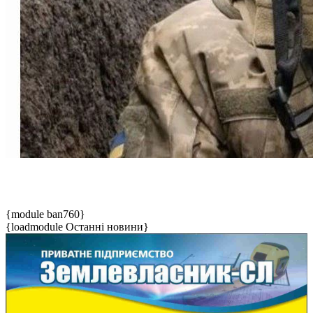
{module ban760}
{loadmodule Останні новини}