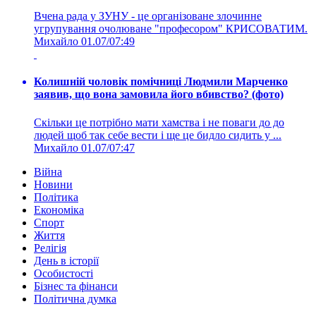
Вчена рада у ЗУНУ - це організоване злочинне
угрупування очолюване "професором" КРИСОВАТИМ.
Михайло
01.07/07:49
Колишній чоловік помічниці Людмили Марченко
заявив, що вона замовила його вбивство? (фото)
Скільки це потрібно мати хамства і не поваги до до
людей щоб так себе вести і ще це бидло сидить у ...
Михайло
01.07/07:47
Війна
Новини
Політика
Економіка
Спорт
Життя
Релігія
День в історії
Особистості
Бізнес та фінанси
Політична думка