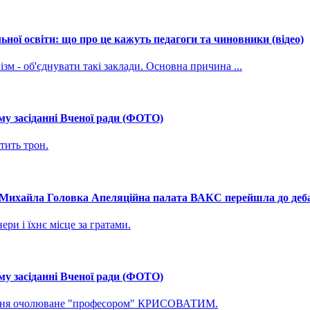
ної освіти: що про це кажуть педагоги та чиновники (відео)
зм - об'єднувати такі заклади. Основна причина ...
му засіданні Вченої ради (ФОТО)
тить трон.
і Михайла Головка Апеляційна палата ВАКС перейшла до дебат
ри і їхнє місце за гратами.
му засіданні Вченої ради (ФОТО)
ування очолюване "професором" КРИСОВАТИМ.