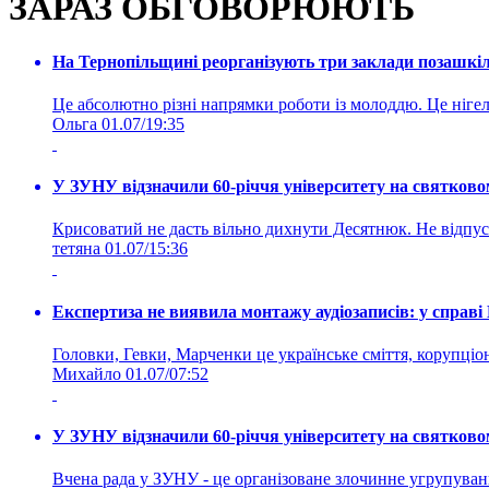
ЗАРАЗ ОБГОВОРЮЮТЬ
На Тернопільщині реорганізують три заклади позашкіль
Це абсолютно різні напрямки роботи із молоддю. Це нігелі
Ольга
01.07/19:35
У ЗУНУ відзначили 60-річчя університету на святково
Крисоватий не дасть вільно дихнути Десятнюк. Не відпус
тетяна
01.07/15:36
Експертиза не виявила монтажу аудіозаписів: у справ
Головки, Гевки, Марченки це українське сміття, корупціоне
Михайло
01.07/07:52
У ЗУНУ відзначили 60-річчя університету на святково
Вчена рада у ЗУНУ - це організоване злочинне угруп