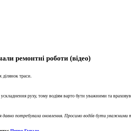
чали ремонтні роботи (відео)
 ділянок траси.
 ускладнення руху, тому водіям варто бути уважними та враховува
 давно потребувала оновлення. Просимо водіїв бути уважними т
нтує
Петро Гупало