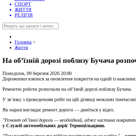
СПОРТ
ЖИТТЯ
РЕЛІГІЯ
Головна
>
Життя
На об’їзній дорозі поблизу Бучача розпо
Понеділок, 09 березня 2026 20:00
Дорожники взялися за оновлення покриття на одній із важливих
Ремонтні роботи розпочали на об’їзній дорозі поблизу Бучача.
У зв’язку з проведенням робіт на цій ділянці можливі тимчасові
Як наразі виглядає ремонт дороги — дивіться у відео.
"Ремонт об’їзної дороги — необхідний, адже частина покриття
у Службі автомобільних доріг Тернопільщини.
"Там постійно спуск та підйом розлітається на щебінь", -
коме