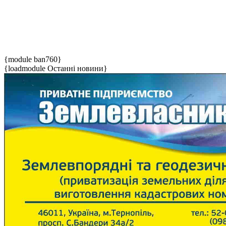
{module ban760}
{loadmodule Останні новини}