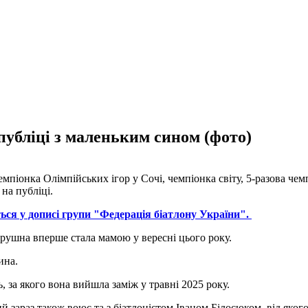
убліці з маленьким сином (фото)
емпіонка Олімпійських ігор у Сочі, чемпіонка світу, 5-разова че
 на публіці.
ься у дописі групи "Федерація біатлону України".
рушна вперше стала мамою у вересні цього року.
ина.
 за якого вона вийшла заміж у травні 2025 року.
 зараз також воює та з біатлоністом Іваном Білосюком, від якого