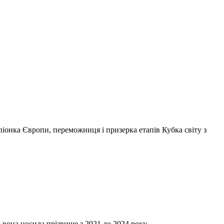
мпіонка Європи, переможниця і призерка етапів Кубка світу з
 вона носила прізвище з 2021 до 2024 року.