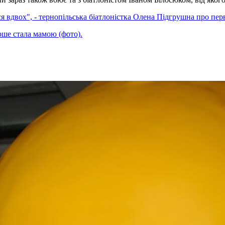
 вдвох", - тернопільська біатлоністка Олена Підгрушна про перв
ше стала мамою (фото).