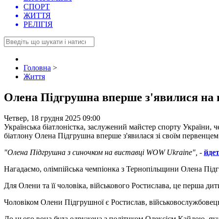
СПОРТ
ЖИТТЯ
РЕЛІГІЯ
Головна
>
Життя
Олена Підгрушна вперше з'явилися на п
Четвер, 18 грудня 2025 09:00
Українська біатлоністка, заслужений майстер спорту України, ч
біатлону Олена Підгрушна вперше з'явилася зі своїм первенцем
"Олена Підгрушна з синочком на виставці WOW Ukraine",
-
йдет
Нагадаємо, олімпійська чемпіонка з Тернопільщини Олена Підг
Для Олени та її чоловіка, військового Ростислава, це перша дит
Чоловіком Олени Підгрушної є Ростислав, військовослужбовець,
До цього вона була одружена з політиком Олексієм Кайдою, який