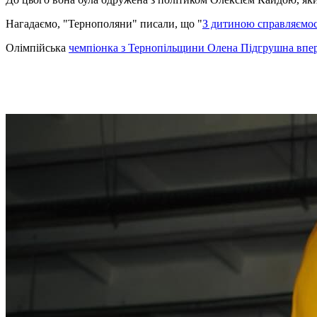
Нагадаємо, "Тернополяни" писали, що "
З дитиною справляємося
Олімпійська
чемпіонка з Тернопільщини Олена Підгрушна впер