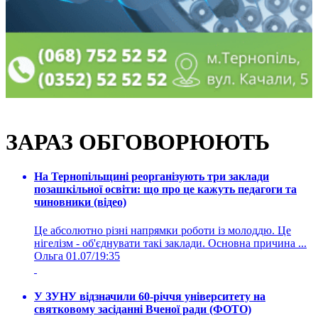
ЗАРАЗ ОБГОВОРЮЮТЬ
На Тернопільщині реорганізують три заклади
позашкільної освіти: що про це кажуть педагоги та
чиновники (відео)
Це абсолютно різні напрямки роботи із молоддю. Це
нігелізм - об'єднувати такі заклади. Основна причина ...
Ольга
01.07/19:35
У ЗУНУ відзначили 60-річчя університету на
святковому засіданні Вченої ради (ФОТО)