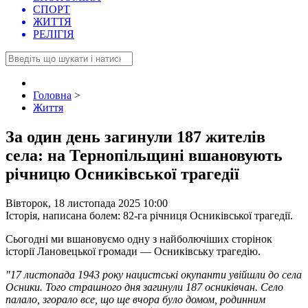
СПОРТ
ЖИТТЯ
РЕЛІГІЯ
Головна
>
Життя
За один день загинули 187 жителів
села: на Тернопільщині вшановують
річницю Осниківської трагедії
Вівторок, 18 листопада 2025 10:00
Історія, написана болем: 82-га річниця Осниківської трагедії.
Сьогодні ми вшановуємо одну з найболючіших сторінок
історії Лановецької громади — Осниківську трагедію.
"17 листопада 1943 року нацистські окупанти увійшли до села
Осники. Того страшного дня загинули 187 осниківчан. Село
палало, згорало все, що ще вчора було домом, родинним