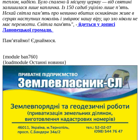
теплом, надією. Було спалено й місцеву церкву — від святині
залишилася лише капличка. Із 150 садиб уціліло лише п’ять.
Нехай світла пам’ять про невинно вбитих осниківчан живе в
серцях наступних поколінь і зміцнює нашу віру, що зло ніколи не
має перемогти. Світла пам'ять",
-
йдеться у дописі
Лановецької громади.
Пам’ятаймо! Єднаймося.
{module ban760}
{loadmodule Останні новини}