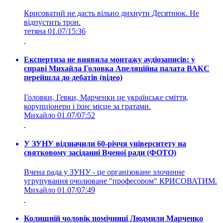
Крисоватий не дасть вільно дихнути Десятнюк. Не
відпустить трон.
тетяна
01.07/15:36
Експертиза не виявила монтажу аудіозаписів: у
справі Михайла Головка Апеляційна палата ВАКС
перейшла до дебатів (відео)
Головки, Гевки, Марченки це українське сміття,
корупціонери і їхнє місце за гратами.
Михайло
01.07/07:52
У ЗУНУ відзначили 60-річчя університету на
святковому засіданні Вченої ради (ФОТО)
Вчена рада у ЗУНУ - це організоване злочинне
угрупування очолюване "професором" КРИСОВАТИМ.
Михайло
01.07/07:49
Колишній чоловік помічниці Людмили Марченко