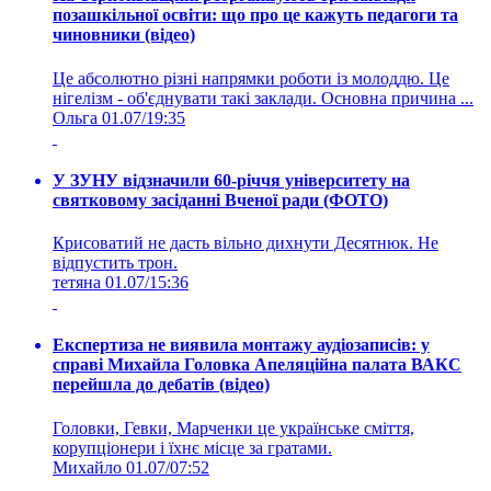
позашкільної освіти: що про це кажуть педагоги та
чиновники (відео)
Це абсолютно різні напрямки роботи із молоддю. Це
нігелізм - об'єднувати такі заклади. Основна причина ...
Ольга
01.07/19:35
У ЗУНУ відзначили 60-річчя університету на
святковому засіданні Вченої ради (ФОТО)
Крисоватий не дасть вільно дихнути Десятнюк. Не
відпустить трон.
тетяна
01.07/15:36
Експертиза не виявила монтажу аудіозаписів: у
справі Михайла Головка Апеляційна палата ВАКС
перейшла до дебатів (відео)
Головки, Гевки, Марченки це українське сміття,
корупціонери і їхнє місце за гратами.
Михайло
01.07/07:52