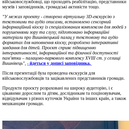
військовослужбовці, що проходять реабілітацію, представники
музеїв і заповідників, громадські активісти тощо.
"У межах проекту - створено віртуальну 3D-екскурсію з
текстовими та аудіо описами, встановлено сенсорний
інформаційний кіоску із спеціалізованим комплексом для людей з
порушеннями зору та слуху, підготовано інформаційні
матеріали про Вишнівецький палац у текстовому та аудіо
форматах для наповнення кіоску, розроблено інтерактивні
завдання для дітей. Проєкт сприяє підвищенню
інтерактивності, інформаційної та фізичної доступності
пам’ятки – палацово-паркового комплексу XVIII ст. у селищі
Вишнівець",
-
йдеться у дописі заповідника.
Після презентації була проведена екскурсія для
військовослужбовців та зацікавлених представників громади.
Продукти проєкту розраховані на широку аудиторію, і є
цікавими дорослим та дітям, дослідникам та поціновувачам,
відвідувачам з різних куточків України та інших країн, а також
мешканцям громади.