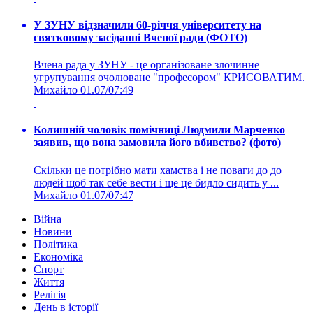
У ЗУНУ відзначили 60-річчя університету на
святковому засіданні Вченої ради (ФОТО)
Вчена рада у ЗУНУ - це організоване злочинне
угрупування очолюване "професором" КРИСОВАТИМ.
Михайло
01.07/07:49
Колишній чоловік помічниці Людмили Марченко
заявив, що вона замовила його вбивство? (фото)
Скільки це потрібно мати хамства і не поваги до до
людей щоб так себе вести і ще це бидло сидить у ...
Михайло
01.07/07:47
Війна
Новини
Політика
Економіка
Спорт
Життя
Релігія
День в історії