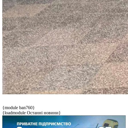
{module ban760}
{loadmodule Останні новини}