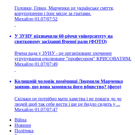
Головки, Гевки, Марченки це українське сміття,
корупціонери і їхнє місце за гратами.
Михайло
01.07/07:52
У ЗУНУ відзначили 60-річчя університету на
святковому засіданні Вченої ради (ФОТО)
Вчена рада у ЗУНУ - це організоване злочинне
угрупування очолюване "професором" КРИСОВАТИМ.
Михайло
01.07/07:49
Колишній чоловік помічниці Людмили Марченко
заявив, що вона замовила його вбивство? (фото)
Скільки це потрібно мати хамства і не поваги до до
людей щоб так себе вести і ще це бидло сидить у ...
Михайло
01.07/07:47
Війна
Новини
Політика