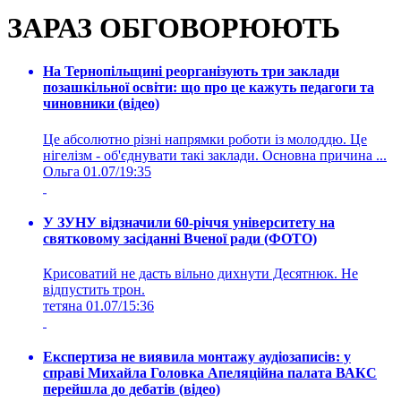
ЗАРАЗ ОБГОВОРЮЮТЬ
На Тернопільщині реорганізують три заклади
позашкільної освіти: що про це кажуть педагоги та
чиновники (відео)
Це абсолютно різні напрямки роботи із молоддю. Це
нігелізм - об'єднувати такі заклади. Основна причина ...
Ольга
01.07/19:35
У ЗУНУ відзначили 60-річчя університету на
святковому засіданні Вченої ради (ФОТО)
Крисоватий не дасть вільно дихнути Десятнюк. Не
відпустить трон.
тетяна
01.07/15:36
Експертиза не виявила монтажу аудіозаписів: у
справі Михайла Головка Апеляційна палата ВАКС
перейшла до дебатів (відео)