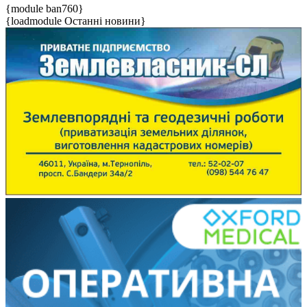
{module ban760}
{loadmodule Останні новини}