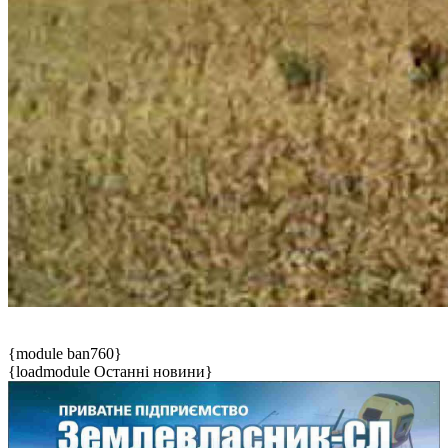
{module ban760}
{loadmodule Останні новини}