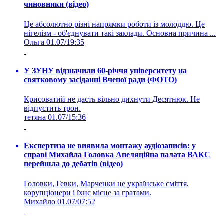
чиновники (відео)
Це абсолютно різні напрямки роботи із молоддю. Це
нігелізм - об'єднувати такі заклади. Основна причина ...
Ольга
01.07/19:35
У ЗУНУ відзначили 60-річчя університету на
святковому засіданні Вченої ради (ФОТО)
Крисоватий не дасть вільно дихнути Десятнюк. Не
відпустить трон.
тетяна
01.07/15:36
Експертиза не виявила монтажу аудіозаписів: у
справі Михайла Головка Апеляційна палата ВАКС
перейшла до дебатів (відео)
Головки, Гевки, Марченки це українське сміття,
корупціонери і їхнє місце за гратами.
Михайло
01.07/07:52