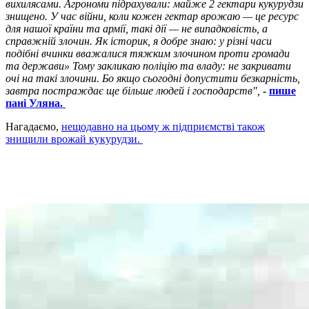
вихилясами. Агрономи підрахували: майже 2 гектари кукурудзи
знищено. У час війни, коли кожен гектар врожаю — це ресурс
для нашої країни та армії, такі дії — не випадковість, а
справжній злочин. Як історик, я добре знаю: у різні часи
подібні вчинки вважалися тяжким злочином проти громади
та держави» Тому закликаю поліцію та владу: не закривати
очі на такі злочини. Бо якщо сьогодні допустити безкарність,
завтра постраждає ще більше людей і господарств",
-
пише
пані Уляна.
Нагадаємо,
нещодавно на цьому ж підприємстві також
знищили врожай кукурудзи.