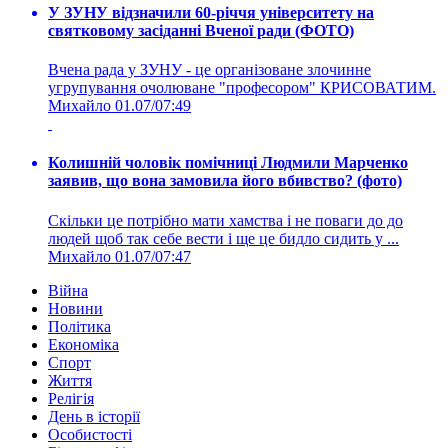
У ЗУНУ відзначили 60-річчя університету на
святковому засіданні Вченої ради (ФОТО)
Вчена рада у ЗУНУ - це організоване злочинне
угрупування очолюване "професором" КРИСОВАТИМ.
Михайло
01.07/07:49
Колишній чоловік помічниці Людмили Марченко
заявив, що вона замовила його вбивство? (фото)
Скільки це потрібно мати хамства і не поваги до до
людей щоб так себе вести і ще це бидло сидить у ...
Михайло
01.07/07:47
Війна
Новини
Політика
Економіка
Спорт
Життя
Релігія
День в історії
Особистості