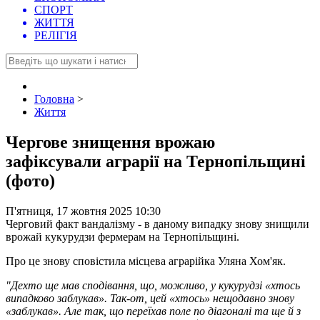
СПОРТ
ЖИТТЯ
РЕЛІГІЯ
Головна
>
Життя
Чергове знищення врожаю
зафіксували аграрії на Тернопільщині
(фото)
П'ятниця, 17 жовтня 2025 10:30
Черговий факт вандалізму - в даному випадку знову знищили
врожай кукурудзи фермерам на Тернопільщині.
Про це знову сповістила місцева аграрійка Уляна Хом'як.
"Дехто ще мав сподівання, що, можливо, у кукурудзі «хтось
випадково заблукав». Так-от, цей «хтось» нещодавно знову
«заблукав». Але так, що переїхав поле по діагоналі та ще й з