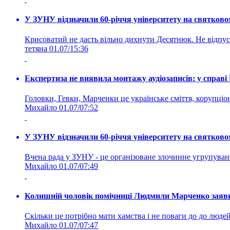
У ЗУНУ відзначили 60-річчя університету на святково
Крисоватий не дасть вільно дихнути Десятнюк. Не відпус
тетяна
01.07/15:36
Експертиза не виявила монтажу аудіозаписів: у справ
Головки, Гевки, Марченки це українське сміття, корупціоне
Михайло
01.07/07:52
У ЗУНУ відзначили 60-річчя університету на святково
Вчена рада у ЗУНУ - це організоване злочинне угруп
Михайло
01.07/07:49
Колишній чоловік помічниці Людмили Марченко заявив
Скільки це потрібно мати хамства і не поваги до до людей 
Михайло
01.07/07:47