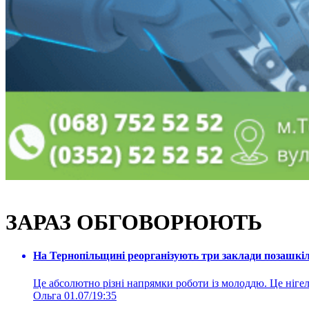
ЗАРАЗ ОБГОВОРЮЮТЬ
На Тернопільщині реорганізують три заклади позашкіль
Це абсолютно різні напрямки роботи із молоддю. Це нігелі
Ольга
01.07/19:35