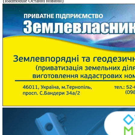
{loadmodule Останні новини}