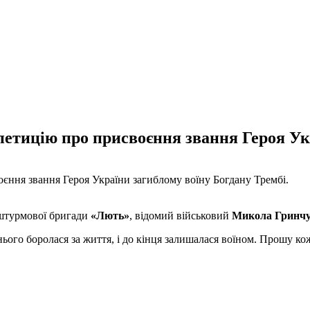
етицію про присвоєння звання Героя Ук
оєння звання Героя України загиблому воїну Богдану Трембі.
 штурмової бригади
«Лють»
, відомий військовий
Микола Гринч
нього боролася за життя, і до кінця залишалася воїном. Прошу