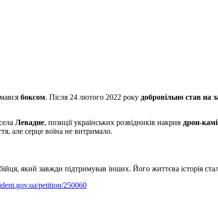
ймався
боксом
. Після 24 лютого 2022 року
добровільно став на 
 села
Левадне
, позиції українських розвідників накрив
дрон-камі
ття, але серце воїна не витримало.
бійця, який завжди підтримував інших. Його життєва історія ста
esident.gov.ua/petition/250060