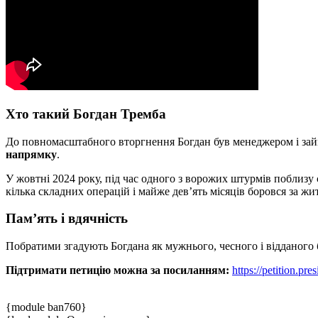
Хто такий Богдан Тремба
До повномасштабного вторгнення Богдан був менеджером і за
напрямку
.
У жовтні 2024 року, під час одного з ворожих штурмів поблизу
кілька складних операцій і майже дев’ять місяців боровся за жи
Пам’ять і вдячність
Побратими згадують Богдана як мужнього, чесного і відданого 
Підтримати петицію можна за посиланням:
https://petition.pr
{module ban760}