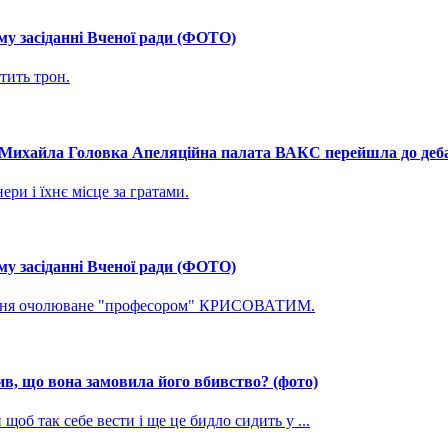
му засіданні Вченої ради (ФОТО)
тить трон.
і Михайла Головка Апеляційна палата ВАКС перейшла до дебат
ри і їхнє місце за гратами.
му засіданні Вченої ради (ФОТО)
ування очолюване "професором" КРИСОВАТИМ.
, що вона замовила його вбивство? (фото)
щоб так себе вести і ще це бидло сидить у ...