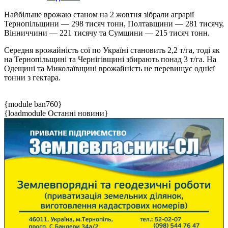
Найбільше врожаю станом на 2 жовтня зібрали аграрії
Тернопільщини — 298 тисяч тонн, Полтавщини — 281 тисячу,
Вінниччини — 221 тисячу та Сумщини — 215 тисяч тонн.
Середня врожайність сої по Україні становить 2,2 т/га, тоді як
на Тернопільщині та Чернігівщині збирають понад 3 т/га. На
Одещині та Миколаївщині врожайність не перевищує однієї
тонни з гектара.
{module ban760}
{loadmodule Останні новини}