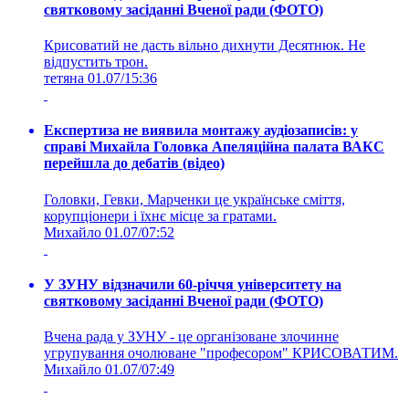
святковому засіданні Вченої ради (ФОТО)
Крисоватий не дасть вільно дихнути Десятнюк. Не
відпустить трон.
тетяна
01.07/15:36
Експертиза не виявила монтажу аудіозаписів: у
справі Михайла Головка Апеляційна палата ВАКС
перейшла до дебатів (відео)
Головки, Гевки, Марченки це українське сміття,
корупціонери і їхнє місце за гратами.
Михайло
01.07/07:52
У ЗУНУ відзначили 60-річчя університету на
святковому засіданні Вченої ради (ФОТО)
Вчена рада у ЗУНУ - це організоване злочинне
угрупування очолюване "професором" КРИСОВАТИМ.
Михайло
01.07/07:49