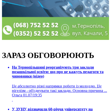
ЗАРАЗ ОБГОВОРЮЮТЬ
На Тернопільщині реорганізують три заклади
позашкільної освіти: що про це кажуть педагоги та
чиновники (відео)
Це абсолютно різні напрямки роботи із молоддю. Це
нігелізм - об'єднувати такі заклади. Основна причина ...
Ольга
01.07/19:35
У ЗУНУ відзначили 60-річчя університету на