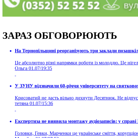
ЗАРАЗ ОБГОВОРЮЮТЬ
На Тернопільщині реорганізують три заклади позашкіль
Це абсолютно різні напрямки роботи із молоддю. Це нігелі
Ольга
01.07/19:35
У ЗУНУ відзначили 60-річчя університету на святково
Крисоватий не дасть вільно дихнути Десятнюк. Не відпус
тетяна
01.07/15:36
Експертиза не виявила монтажу аудіозаписів: у справ
Головки, Гевки, Марченки це українське сміття, корупціоне