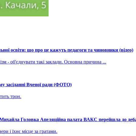
ної освіти: що про це кажуть педагоги та чиновники (відео)
зм - об'єднувати такі заклади. Основна причина ...
му засіданні Вченої ради (ФОТО)
тить трон.
і Михайла Головка Апеляційна палата ВАКС перейшла до дебат
ри і їхнє місце за гратами.