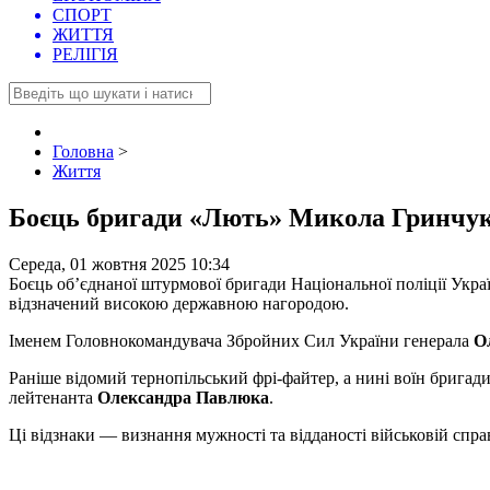
СПОРТ
ЖИТТЯ
РЕЛІГІЯ
Головна
>
Життя
Боєць бригади «Лють» Микола Гринчук 
Середа, 01 жовтня 2025 10:34
Боєць об’єднаної штурмової бригади Національної поліції Ук
відзначений високою державною нагородою.
Іменем Головнокомандувача Збройних Сил України генерала
О
Раніше відомий тернопільський фрі-файтер, а нині воїн брига
лейтенанта
Олександра Павлюка
.
Ці відзнаки — визнання мужності та відданості військовій справ