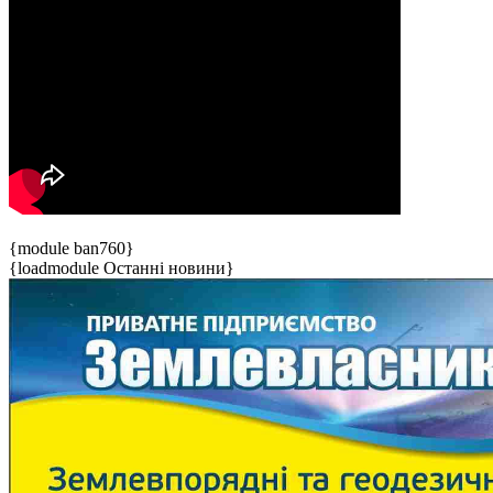
{module ban760}
{loadmodule Останні новини}