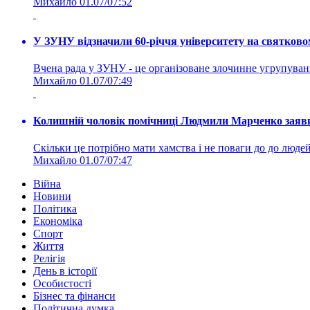
Михайло
01.07/07:52
У ЗУНУ відзначили 60-річчя університету на святково
Вчена рада у ЗУНУ - це організоване злочинне угруп
Михайло
01.07/07:49
Колишній чоловік помічниці Людмили Марченко заявив
Скільки це потрібно мати хамства і не поваги до до людей 
Михайло
01.07/07:47
Війна
Новини
Політика
Економіка
Спорт
Життя
Релігія
День в історії
Особистості
Бізнес та фінанси
Політична думка