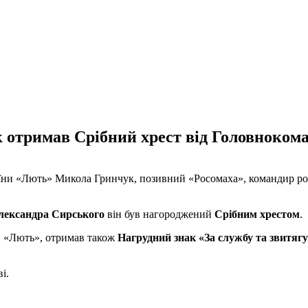
отримав Срібний хрест від Головнокома
раїни «Лють» Микола Гринчук, позивний «Росомаха», командир р
лександра Сирського
він був нагороджений
Срібним хрестом
.
ди «Лють», отримав також
Нагрудний знак «За службу та звитягу
і.